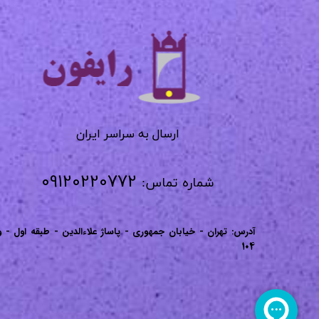
​​​​​​​
​​​​​​ارسال به سراسر ایران
09120220772
شماره تماس:
آدرس: تهران - خیابان جمهوری - پاساژ علاءالدین - طبقه اول - و
104