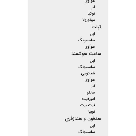
هوآوی
آنر
نوکیا
موتورولا
تبلت
اپل
سامسونگ
هوآوی
ساعت هوشمند
اپل
سامسونگ
شیائومی
هوآوی
آنر
هایلو
امیزفیت
فیت بیت
نوبیا
هدفون و هندزفری
اپل
سامسونگ