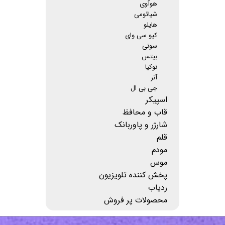
هوآوی
شیائومی
هایلو
کیو سی وای
سونی
بیتس
نوکیا
آنر
جی بی ال
اسپیکر
قاب و محافظ
شارژر و پاوربانک
قلم
مودم
موس
پخش کننده تلویزیون
ردیاب
محصولات پر فروش