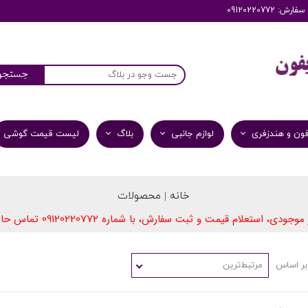
: 09120220772
جستجو
ون و هندزفری
لوازم جانبی
بلاگ
لیست قیمت گوشی
خانه | محصولات
09​​​​​​​120220772
 موجودی، استعلام قیمت و ثبت سفارش، با شماره
تماس حاص
بر اساس
مرتبط‌ترین