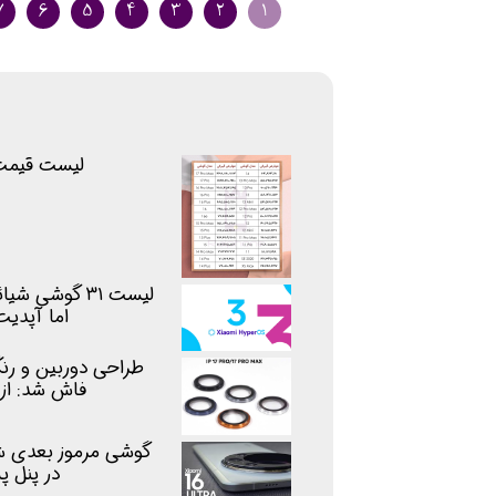
۷
۶
۵
۴
۳
۲
۱
لیست قیمت
اما آپدیت HyperOS 3 را 
فاش شد: از
گوشی مرموز بعدی شیا
در پنل 