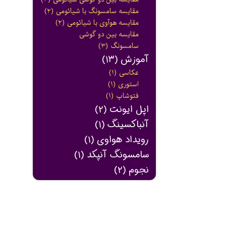
مقایسه سامسونگ با شیائومی
(۲)
مقایسه هوآوی با شیائومی
(۲)
مقایسه بین دو گوشی
سامسونگ
(۳)
آموزش
(۱۳)
عکاسی
(۱)
استوری
(۱)
فتوشاپ
(۱)
اپل ایونت
(۲)
آنباکسینگ
(۱)
رویداد هواوی
(۱)
سامسونگ آنپکد
(۱)
نجوم
(۲)