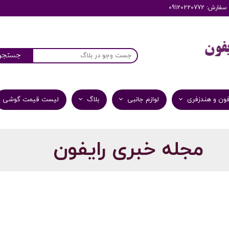
: 09120220772
جستجو
ون و هندزفری
لوازم جانبی
بلاگ
لیست قیمت گوشی
مجله خبری رایفون