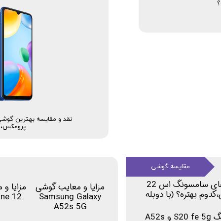
؟
پرومکس،کد
مقایسه گوشی
نقد و مقایسه بهترین گوشی های سامسونگ اس 22
مزایا و معایب گوشی
مزایا و
فون 13 پرومکس،کدوم بهتره؟ (با دوبله
one 12
Samsung Galaxy
A52s 5G
مقایسه امکانات و مشخصات دو گوشی سامسونگ S20 fe 5g و A52s