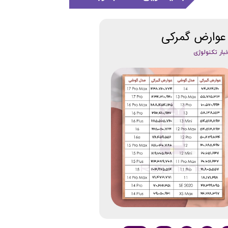
عوارض گمرکی
بار تکنولوژی