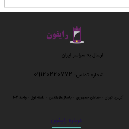
​​​​​​​
​​​​​​ارسال به سراسر ایران
09120220772
شماره تماس:
آدرس: تهران - خیابان جمهوری - پاساژ علاءالدین - طبقه اول - واحد
104
درباره رایفون