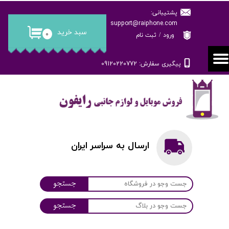
پشتیبانی:
حساب کاربری من
support@raiphone.com
سبد خرید
۰
ورود
/
ثبت نام
تغییر گذر واژه
پیگیری سفارش: 09120220772
سفارشات
خروج از حساب کاربری
ارسال به سراسر ایران
جستجو
جستجو