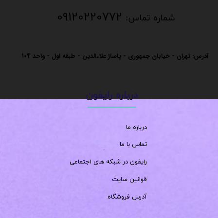
09120220772
شماره تماس:
آدرس: تهران - خیابان جمهوری - پاساژ علاءالدین - طبقه اول - واحد
104
درباره رایفون
درباره ما
تماس با ما
رایفون در شبکه های اجتماعی
قوانین سایت
آدرس فروشگاه