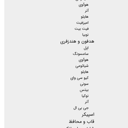
هوآوی
آنر
هایلو
امیزفیت
فیت بیت
نوبیا
هدفون و هندزفری
اپل
سامسونگ
هوآوی
شیائومی
هایلو
کیو سی وای
سونی
بیتس
نوکیا
آنر
جی بی ال
اسپیکر
قاب و محافظ