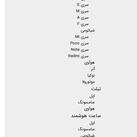
سری S
سری M
سری A
سری F
شیائومی
سری Mi
سری Poco
سری Note
سری Redmi
هوآوی
آنر
نوکیا
موتورولا
تبلت
اپل
سامسونگ
هوآوی
ساعت هوشمند
اپل
سامسونگ
شیائومی