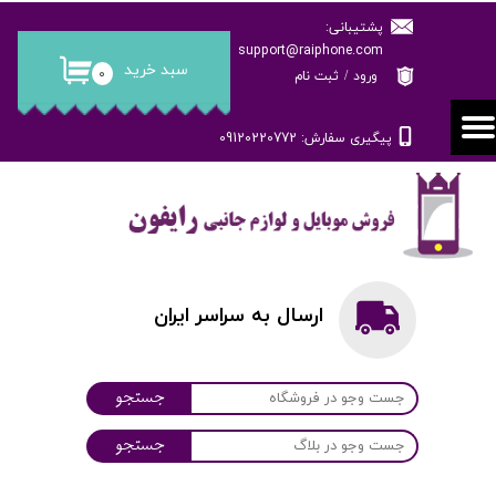
پشتیبانی:
حساب کاربری من
support@raiphone.com
سبد خرید
۰
ورود
/
ثبت نام
تغییر گذر واژه
پیگیری سفارش: 09120220772
سفارشات
خروج از حساب کاربری
ارسال به سراسر ایران
جستجو
جستجو