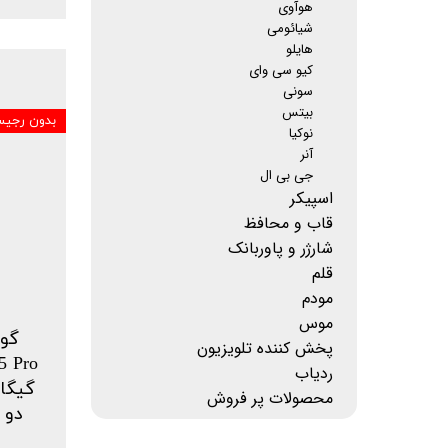
هوآوی
شیائومی
هایلو
کیو سی وای
سونی
بیتس
بدون رجیس
نوکیا
آنر
جی بی ال
اسپیکر
قاب و محافظ
شارژر و پاوربانک
قلم
مودم
موس
گوش
پخش کننده تلویزیون
ردیاب
محصولات پر فروش