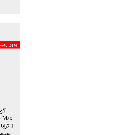
بدون رجیس
گوش
سیم فعال A