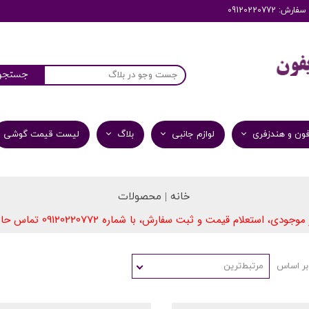
: 09120220772
جستجو
ون و هندزفری
لوازم جانبی
بلاگ
لیست قیمت گوشی
خانه | محصولات
09​​​​​​​120220772
 موجودی، استعلام قیمت و ثبت سفارش، با شماره
تماس حاص
بر اساس
مرتبط‌ترین