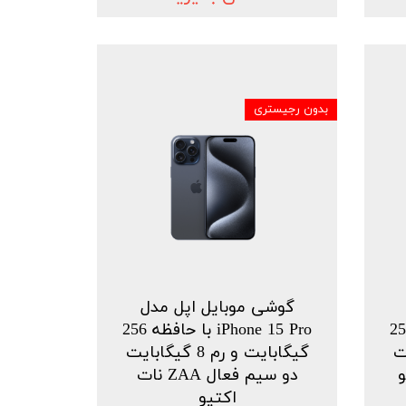
بدون رجیستری
گوشی موبایل اپل مدل
iPho با حافظه 256
iPhone 15 Pro با حافظه 256
بایت
گیگابایت و رم 8 گیگابایت
دو سیم فعال ZAA نات
اکتیو