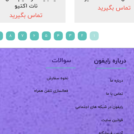
نات اکتیو
تماس بگیرید
تماس بگیرید
۸
۷
۶
۵
۴
۳
۲
۱
سوالات
درباره رایفون
نحوه سفارش
درباره ما
فعالسازی تلفن همراه
تماس با ما
رایفون در شبکه های اجتماعی
قوانین سایت
آدرس فروشگاه