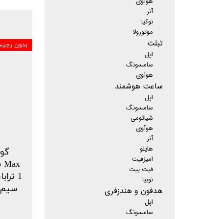
هوآوی
آنر
نوکیا
موتورولا
تبلت
بدون رجیس
اپل
سامسونگ
هوآوی
ساعت هوشمند
اپل
سامسونگ
شیائومی
هوآوی
آنر
هایلو
گوش
امیزفیت
فیت بیت
نوبیا
سیم فعال A
هدفون و هندزفری
اپل
سامسونگ