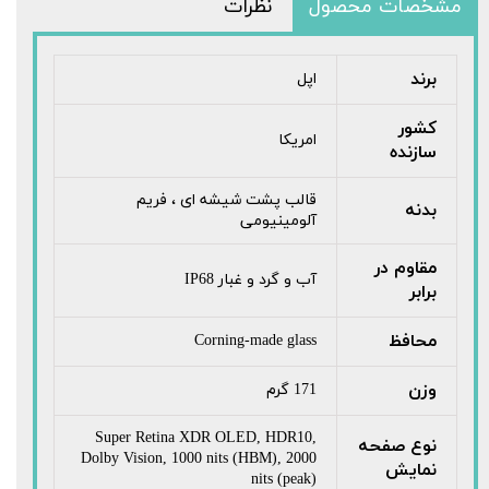
مشخصات محصول
نظرات
برند
اپل
کشور
امریکا
سازنده
قالب پشت شیشه ای ، فریم
بدنه
آلومینیومی
مقاوم در
آب و گرد و غبار IP68
برابر
محافظ
Corning-made glass
وزن
171 گرم
Super Retina XDR OLED, HDR10,
نوع صفحه
Dolby Vision, 1000 nits (HBM), 2000
نمایش
nits (peak)