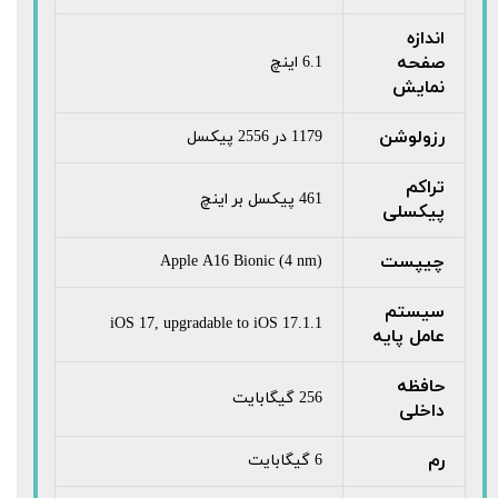
اندازه
صفحه
6.1 اینچ
نمایش
رزولوشن
1179 در 2556 پیکسل
تراکم
461 پیکسل بر اینچ
پیکسلی
چیپست
Apple A16 Bionic (4 nm)
سیستم
iOS 17, upgradable to iOS 17.1.1
عامل پایه
حافظه
256 گیگابایت
داخلی
رم
6 گیگابایت