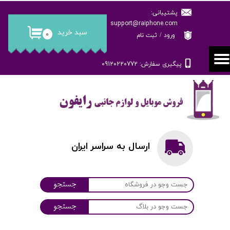
پشتیبانی:
حساب کاربری من
support@raiphone.com
سبد خرید
۰
ورود
/
ثبت نام
تغییر گذر واژه
پیگیری سفارش: 09120220772
سفارشات
خروج از حساب کاربری
ارسال به سراسر ایران
جستجو
جستجو