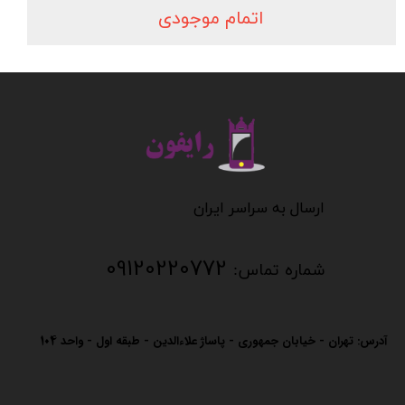
اتمام موجودی
​​​​​​​
​​​​​​ارسال به سراسر ایران
09120220772
شماره تماس:
آدرس: تهران - خیابان جمهوری - پاساژ علاءالدین - طبقه اول - واحد
104