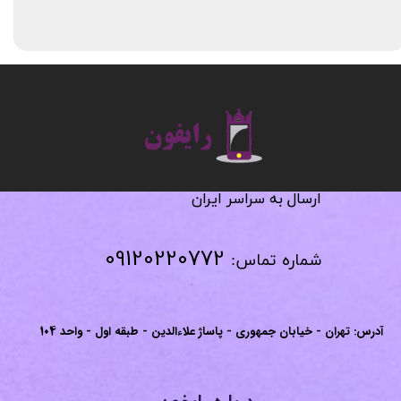
​​​​​​​
​​​​​​ارسال به سراسر ایران
09120220772
شماره تماس:
آدرس: تهران - خیابان جمهوری - پاساژ علاءالدین - طبقه اول - واحد
104