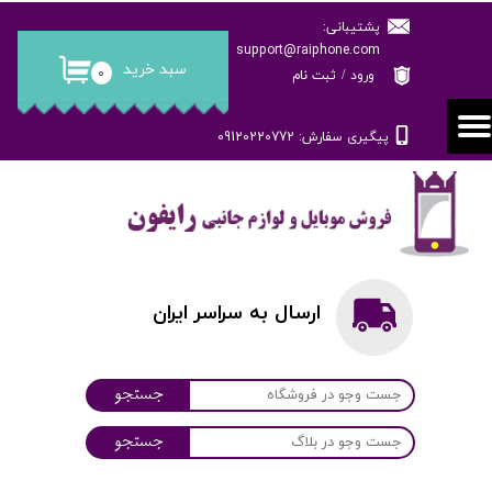
پشتیبانی:
حساب کاربری من
support@raiphone.com
سبد خرید
۰
ورود
/
ثبت نام
تغییر گذر واژه
پیگیری سفارش: 09120220772
سفارشات
خروج از حساب کاربری
ارسال به سراسر ایران
جستجو
جستجو