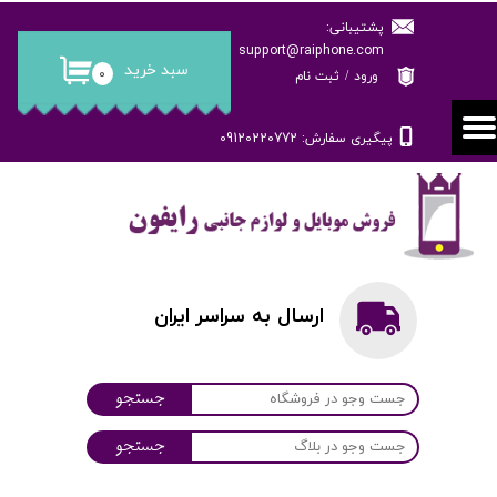
پشتیبانی:
حساب کاربری من
support@raiphone.com
سبد خرید
۰
ورود
/
ثبت نام
تغییر گذر واژه
پیگیری سفارش: 09120220772
سفارشات
خروج از حساب کاربری
ارسال به سراسر ایران
جستجو
جستجو