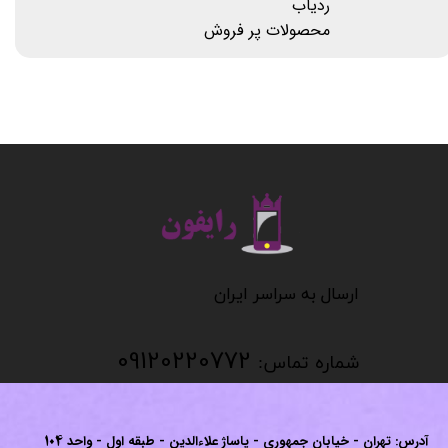
ردیاب
محصولات پر فروش
​​​​​​​
​​​​​​ارسال به سراسر ایران
09120220772
شماره تماس:
آدرس: تهران - خیابان جمهوری - پاساژ علاءالدین - طبقه اول - واحد
104