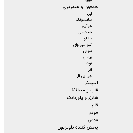
هدفون و هندزفری
اپل
سامسونگ
هوآوی
شیائومی
هایلو
کیو سی وای
سونی
بیتس
نوکیا
آنر
جی بی ال
اسپیکر
قاب و محافظ
شارژر و پاوربانک
قلم
مودم
موس
پخش کننده تلویزیون