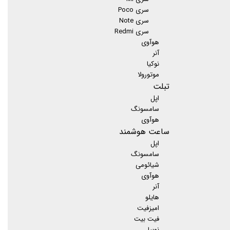
سری Poco
سری Note
سری Redmi
هوآوی
آنر
نوکیا
موتورولا
تبلت
اپل
سامسونگ
هوآوی
ساعت هوشمند
اپل
سامسونگ
شیائومی
هوآوی
آنر
هایلو
امیزفیت
فیت بیت
نوبیا