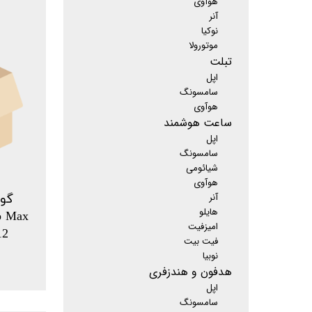
هوآوی
آنر
نوکیا
موتورولا
تبلت
اپل
سامسونگ
هوآوی
ساعت هوشمند
اپل
سامسونگ
شیائومی
هوآوی
آنر
گوش
هایلو
امیزفیت
فیت بیت
نوبیا
هدفون و هندزفری
اپل
سامسونگ