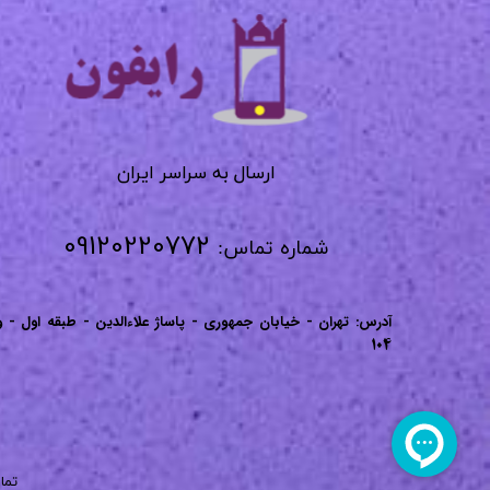
​​​​​​​
​​​​​​ارسال به سراسر ایران
09120220772
شماره تماس:
آدرس: تهران - خیابان جمهوری - پاساژ علاءالدین - طبقه اول - و
104
تما