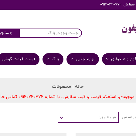
: 09120220772
جستجو
ون و هندزفری
لوازم جانبی
بلاگ
لیست قیمت گوشی
خانه | محصولات
09​​​​​​​120220772
 موجودی، استعلام قیمت و ثبت سفارش، با شماره
تماس حاص
بر اساس
مرتبط‌ترین