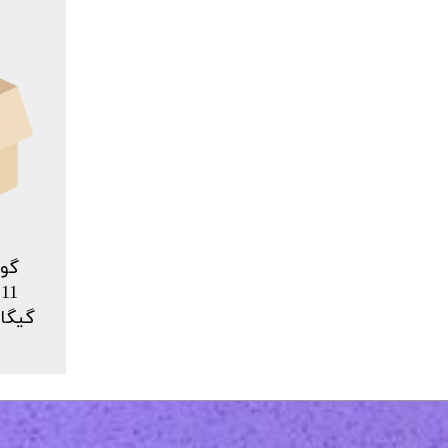
گوش
گیگابایت