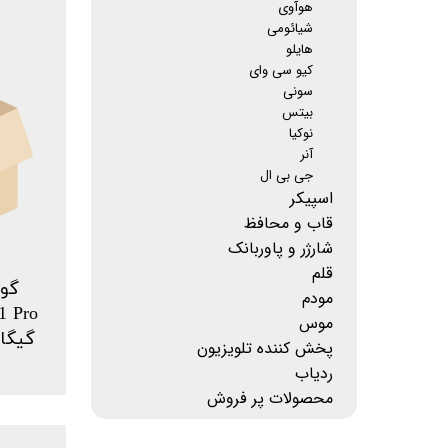
هوآوی
شیائومی
هایلو
کیو سی وای
سونی
بیتس
نوکیا
آنر
جی بی ال
اسپیکر
قاب و محافظ
شارژر و پاوربانک
قلم
گوش
مودم
موس
گیگابایت
پخش کننده تلویزیون
ردیاب
محصولات پر فروش