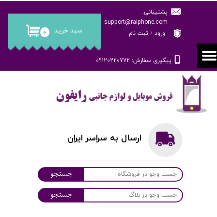
پشتیبانی:
حساب کاربری من
support@raiphone.com
سبد خرید
۰
ورود
/
ثبت نام
تغییر گذر واژه
پیگیری سفارش: 09120220772
سفارشات
خروج از حساب کاربری
ارسال به سراسر ایران
جستجو
جستجو