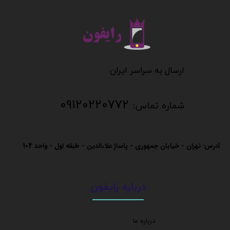
​​​​​​​
​​​​​​ارسال به سراسر ایران
09120220772
شماره تماس:
آدرس: تهران - خیابان جمهوری - پاساژ علاءالدین - طبقه اول - واحد
104
درباره رایفون
درباره ما