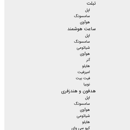
تبلت
اپل
سامسونگ
هوآوی
ساعت هوشمند
اپل
سامسونگ
شیائومی
هوآوی
آنر
هایلو
امیزفیت
فیت بیت
نوبیا
هدفون و هندزفری
اپل
سامسونگ
هوآوی
شیائومی
هایلو
کیو سی وای