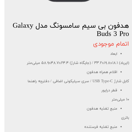
هدفون بی سیم سامسونگ مدل Galaxy
Buds 3 Pro
اتمام موجودی
ابعاد
(ایرباد) ۳۳.۲x۱۹.۸x۱۸.۱ / (جایگاه شارژ) ۵۸.۹x۴۸.۷x۲۴.۴ میلی‌متر
اقلام همراه هدفون
کابل شارژ USB Type-C / سری سیلیکونی اضافی / دفترچه راهنما
قطر درایور
۱۰ میلی‌متر
منبع تغذیه هدفون
باتری
منبع تغذیه فرستنده