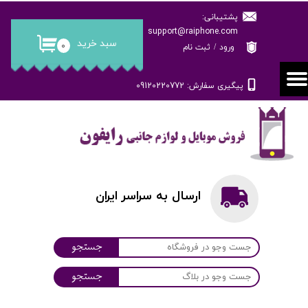
پشتیبانی:
حساب کاربری من
support@raiphone.com
سبد خرید
۰
ورود
/
ثبت نام
تغییر گذر واژه
پیگیری سفارش: 09120220772
سفارشات
خروج از حساب کاربری
ارسال به سراسر ایران
جستجو
جستجو