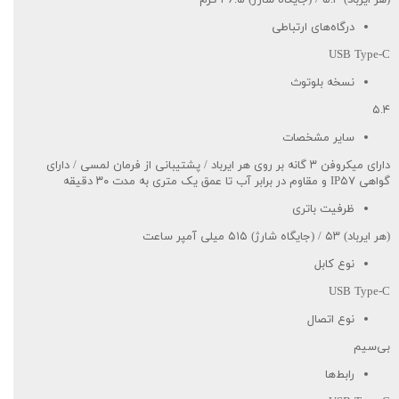
(هر ایرباد) ۵.۴ / (جایگاه شارژ) ۴۶.۵ گرم
درگاه‌های ارتباطی
USB Type-C
نسخه بلوتوث
۵.۴
سایر مشخصات
دارای میکروفن ۳ گانه بر روی هر ایرباد / پشتیبانی از فرمان لمسی / دارای
گواهی IP۵۷ و مقاوم در برابر آب تا عمق یک متری به مدت ۳۰ دقیقه
ظرفیت باتری
(هر ایرباد) ۵۳ / (جایگاه شارژ) ۵۱۵ میلی آمپر ساعت
نوع کابل
USB Type-C
نوع اتصال
بی‌سیم
رابط‌ها