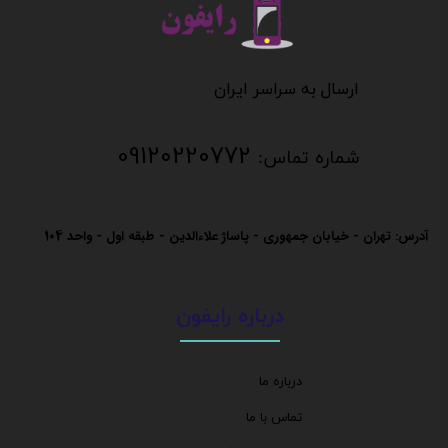
​​​​​​​
​​​​​​ارسال به سراسر ایران
09120220772
شماره تماس:
آدرس: تهران - خیابان جمهوری - پاساژ علاءالدین - طبقه اول - واحد
104
درباره رایفون
درباره ما
تماس با ما