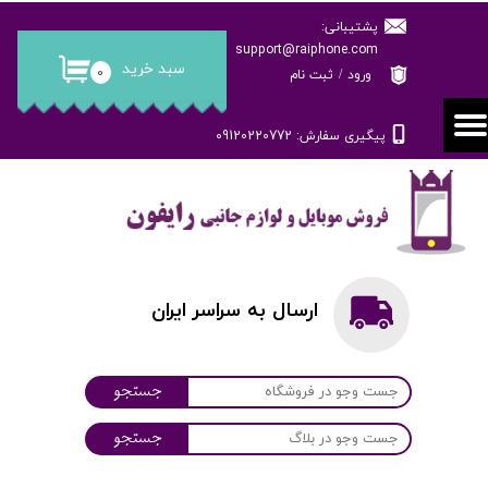
پشتیبانی:
حساب کاربری من
support@raiphone.com
سبد خرید
۰
ورود
/
ثبت نام
تغییر گذر واژه
پیگیری سفارش: 09120220772
سفارشات
خروج از حساب کاربری
ارسال به سراسر ایران
جستجو
جستجو