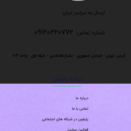
​​​​​​​
​​​​​​ارسال به سراسر ایران
09120220772
شماره تماس:
آدرس: تهران - خیابان جمهوری - پاساژ علاءالدین - طبقه اول - واحد
104
درباره رایفون
درباره ما
تماس با ما
رایفون در شبکه های اجتماعی
قوانین سایت