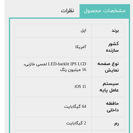
مشخصات محصول
نظرات
برند
اپل
کشور
آمریکا
سازنده
نوع صفحه
LED-backlit IPS LCD لمسی خازنی،
نمایش
16 میلیون رنگ
سیستم
iOS 11
عامل پایه
حافظه
64 گیگابایت
داخلی
رم
2 گیگابایت