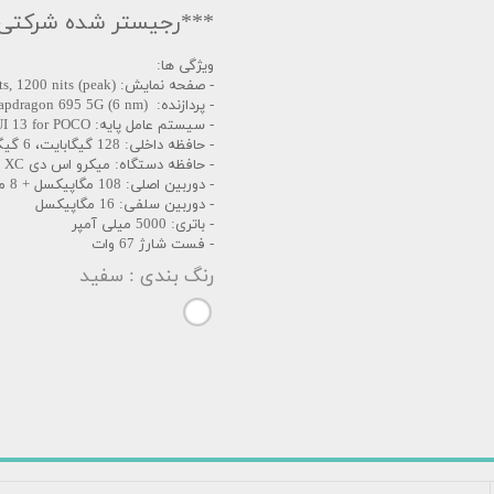
***رجیستر شده شرکتی ب
ویژگی ها:
- صفحه نمایش: AMOLED, 120Hz, 700 nits, 1200 nits (peak)
- پردازنده: Qualcomm SM6375 Snapdragon 695 5G (6 nm)
- سیستم عامل پایه: Android 11, MIUI 13 for POCO
- حافظه داخلی: 128 گیگابایت، 6 گیگ رم
- حافظه دستگاه: میکرو اس دی XC ، اسلات مشترک با سیم‌ کارت
- دوربین اصلی: 108 مگاپیکسل + 8 مگاپیکسل + 2 مگاپیکسل
- دوربین سلفی: 16 مگاپیکسل
- باتری: 5000 میلی آمپر
- فست شارژ 67 وات
رنگ بندی
: سفید