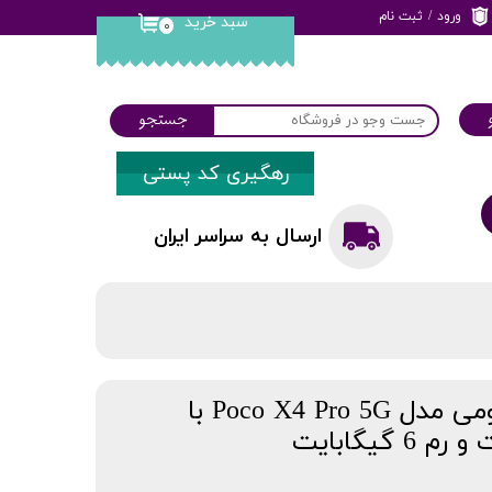
ورود
/
ثبت نام
سبد خرید
۰
حساب کاربری من
تغییر گذر واژه
جستجو
سفارشات
رهگیری کد پستی
خروج از حساب
کاربری
ارسال به سراسر ایران
گوشی موبایل شیائومی مدل Poco X4 Pro 5G با