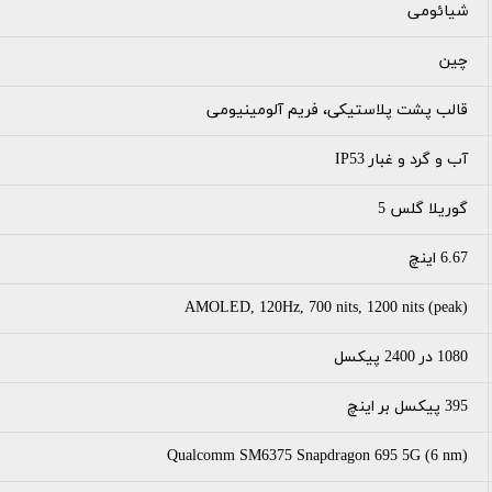
شیائومی
چین
قالب پشت پلاستیکی، فریم آلومینیومی
آب و گرد و غبار IP53
گوریلا گلس 5
6.67 اینچ
AMOLED, 120Hz, 700 nits, 1200 nits (peak)
1080 در 2400 پیکسل
395 پیکسل بر اینچ
Qualcomm SM6375 Snapdragon 695 5G (6 nm)