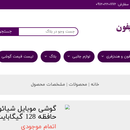
: 09120220772
جستجو
ون و هندزفری
لوازم جانبی
بلاگ
لیست قیمت گوشی
خانه | محصولات | مشخصات محصول
حافظه 128 گیگابایت و رم 6 گیگابایت
اتمام موجودی