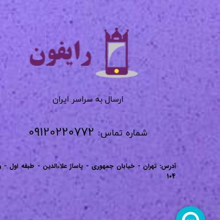
​​​​​​​
​​​​​​ارسال به سراسر ایران
09120220772
شماره تماس:
آدرس: تهران - خیابان جمهوری - پاساژ علاءالدین - طبقه اول - و
104