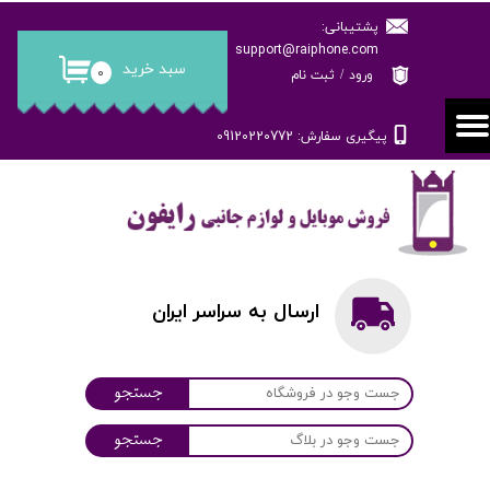
پشتیبانی:
حساب کاربری من
support@raiphone.com
سبد خرید
۰
ورود
/
ثبت نام
تغییر گذر واژه
پیگیری سفارش: 09120220772
سفارشات
خروج از حساب کاربری
ارسال به سراسر ایران
جستجو
جستجو