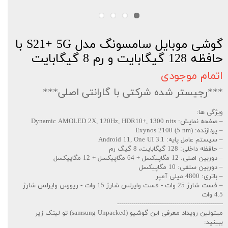
گوشی موبایل سامسونگ مدل S21+ 5G با
حافظه 128 گیگابایت و رم 8 گیگابایت
اتمام موجودی
***رجیستر شده شرکتی با گارانتی اصلی***
ویژگی ها:
– صفحه نمایش: Dynamic AMOLED 2X, 120Hz, HDR10+, 1300 nits
– پردازنده: Exynos 2100 (5 nm)
– سیستم عامل پایه: Android 11, One UI 3.1
– حافظه داخلی: 128 گیگابایت، 8 گیگ رم
– دوربین اصلی: 12 مگاپیکسل + 64 مگاپیکسل + 12 مگاپیکسل
– دوربین سلفی: 10 مگاپیکسل
– باتری: 4800 میلی آمپر
– فست شارژ 25 وات - فست وایرلس شارژ 15 وات - ریورس وایرلس شارژ
4.5 وات
----------------------------------------------------
میتونین رویداد معرفی این گوشیو (samsung Unpacked) تو لینک زیر
ببینید: