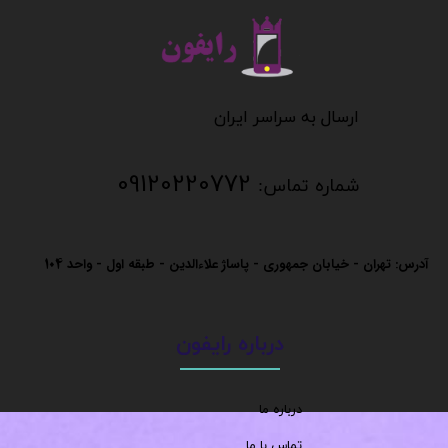
​​​​​​​
​​​​​​ارسال به سراسر ایران
09120220772
شماره تماس:
آدرس: تهران - خیابان جمهوری - پاساژ علاءالدین - طبقه اول - واحد
104
درباره رایفون
درباره ما
تماس با ما