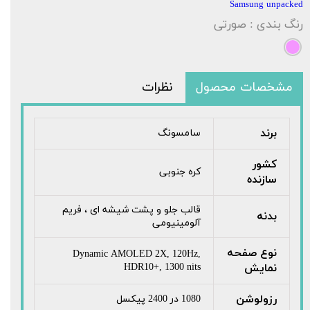
Samsung unpacked
رنگ بندی
: صورتی
مشخصات محصول
نظرات
برند
سامسونگ
کشور
کره جنوبی
سازنده
قالب جلو و پشت شیشه ای ، فریم
بدنه
آلومینیومی
نوع صفحه
Dynamic AMOLED 2X, 120Hz,
نمایش
HDR10+, 1300 nits
رزولوشن
1080 در 2400 پیکسل