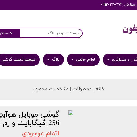
: 09120220772
جستجو
ون و هندزفری
لوازم جانبی
بلاگ
لیست قیمت گوشی
خانه | محصولات | مشخصات محصول
256 گیگابایت و رم 8 گیگابایت
اتمام موجودی