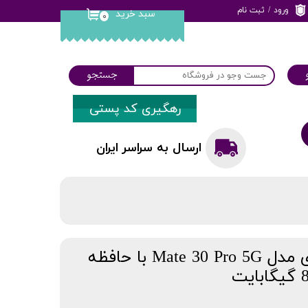
ورود
/
ثبت نام
سبد خرید
۰
حساب کاربری من
تغییر گذر واژه
جستجو
سفارشات
رهگیری کد پستی
خروج از حساب
کاربری
ارسال به سراسر ایران
گوشی موبایل هوآوی مدل Mate 30 Pro 5G با حافظه