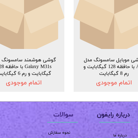
ی موبایل سامسونگ مدل
گوشی هوشمند سامسونگ م
A71 با حافظه 128 گیگابایت و
Galaxy M31s ب
رم 8 گیگابایت
گیگابایت و رم 6 گیگابایت
اتمام موجودی
اتمام موجودی
سوالات
درباره رایفون
نحوه سفارش
درباره ما