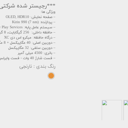
***رجیستر شده شرکتی ب
ویژگی ها:
– صفحه نمایش: OLED, HDR10
– پردازنده: Kirin 990 (7 nm)
– سیستم عامل پایه: Android 10, EMUI 10, no Google Play Services
– حافظه داخلی: 256 گیگابایت، 8 گیگ رم
– درگاه حافظه: میکرو اس دی XC
– دوربین اصلی: 40 مگاپیکسل + 8 مگاپیکسل + 40 مگاپیکسل + TOF 3D
– دوربین سلفی: 32 مگاپیکسل
– باتری: 4500 میلی آمپر
– فست شارژ 40 وات - فست وایرلس شارژ 27 وات - شارژ وایرلس معکوس
رنگ بندی
: نارنجی