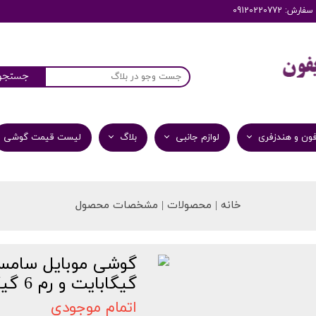
: 09120220772
جستجو
ون و هندزفری
لوازم جانبی
بلاگ
لیست قیمت گوشی
خانه | محصولات | مشخصات محصول
گیگابایت و رم 6 گیگابایت
اتمام موجودی