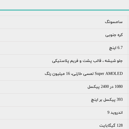
سامسونگ
کره جنوبی
6.7 اینچ
جلو شیشه ، قالب پشت و فریم پلاستیکی
Super AMOLED لمسی خازنی، 16 میلیون رنگ
1080 در 2400 پیکسل
393 پیکسل بر اینچ
اندروید 9
128 گیگابایت