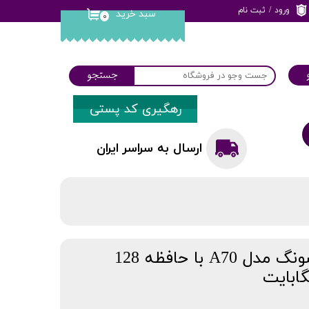
ورود
/
ثبت نام
سبد خرید
۰
حساب کاربری من
تغییر گذر واژه
جستجو
سفارشات
رهگیری کد پستی
خروج از حساب
کاربری
ارسال به سراسر ایران
گوشی موبایل سامسونگ مدل A70 با حافظه 128