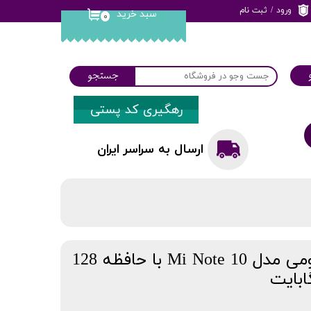
ورود
/
ثبت نام
سبد خرید
۰
حساب کاربری من
تغییر گذر واژه
جستجو
سفارشات
رهگیری کد پستی
خروج از حساب
کاربری
ارسال به سراسر ایران
گوشی موبایل شیائومی مدل Mi Note 10 با حافظه 128