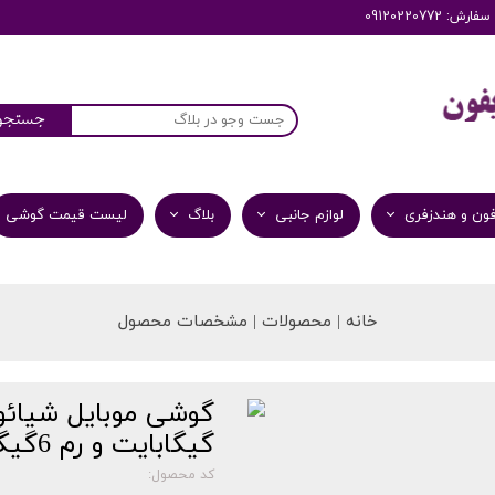
: 09120220772
جستجو
ون و هندزفری
لوازم جانبی
بلاگ
لیست قیمت گوشی
خانه | محصولات | مشخصات محصول
گیگابایت و رم 6گیگابایت
کد محصول: