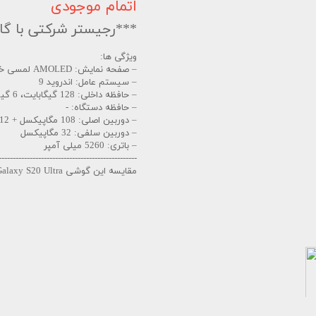
اتمام موجودی
***رجیستر شرکتی با گار
ویژگی ها:
– صفحه نمایش: AMOLED لمسی خازنی، 16 میلیون رنگ
– سیستم عامل: اندروید 9
– حافظه داخلی: 128 گیگابایت، 6 گیگ رم
– حافظه دستگاه: -
– دوربین اصلی: 108 مگاپیکسل + 12 مگاپیکسل + 5 مگاپیکسل + 20 مگاپیکسل + 2 مگاپیکسل
– دوربین سلفی: 32 مگاپیکسل
– باتری: 5260 میلی آمپر
-------------------------------------------------
مقایسه این گوشی Galaxy S20 Ultra با گوشی Mi Note 10 رو میتونین از لینک زیر ببینید: