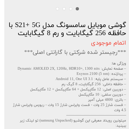
گوشی موبایل سامسونگ مدل S21+ 5G با
حافظه 256 گیگابایت و رم 8 گیگابایت
اتمام موجودی
***رجیستر شده شرکتی با گارانتی اصلی***
ویژگی ها:
– صفحه نمایش: Dynamic AMOLED 2X, 120Hz, HDR10+, 1300 nits
– پردازنده: Exynos 2100 (5 nm)
– سیستم عامل پایه: Android 11, One UI 3.1
– حافظه داخلی: 256 گیگابایت، 8 گیگ رم
– دوربین اصلی: 12 مگاپیکسل + 64 مگاپیکسل + 12 مگاپیکسل
– دوربین سلفی: 10 مگاپیکسل
– باتری: 4800 میلی آمپر
– فست شارژ 25 وات - فست وایرلس شارژ 15 وات - ریورس وایرلس شارژ
4.5 وات
----------------------------------------------------
میتونین رویداد معرفی این گوشیو (samsung Unpacked) تو لینک زیر
ببینید: