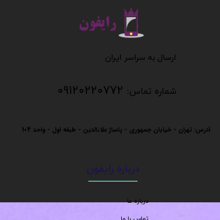
​​​​​​​
​​​​​​ارسال به سراسر ایران
09120220772
شماره تماس:
آدرس: تهران - خیابان جمهوری - پاساژ علاءالدین - طبقه اول - واحد
104
درباره رایفون
درباره ما
تماس با ما