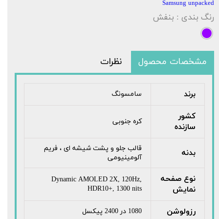
Samsung unpacked
رنگ بندی
: بنفش
مشخصات محصول
نظرات
برند
سامسونگ
کشور
کره جنوبی
سازنده
قالب جلو و پشت شیشه ای ، فریم
بدنه
آلومینیومی
نوع صفحه
Dynamic AMOLED 2X, 120Hz,
نمایش
HDR10+, 1300 nits
رزولوشن
1080 در 2400 پیکسل