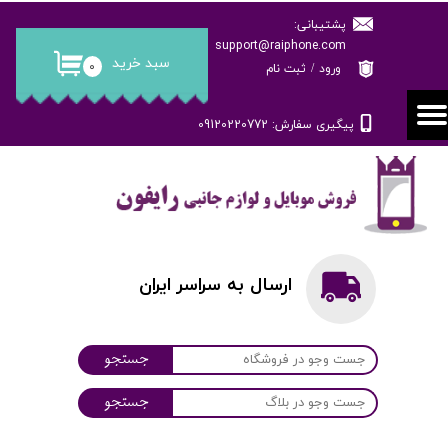
پشتیبانی:
حساب کاربری من
support@raiphone.com
سبد خرید
۰
ورود
/
ثبت نام
تغییر گذر واژه
پیگیری سفارش: 09120220772
سفارشات
خروج از حساب کاربری
ارسال به سراسر ایران
جستجو
جستجو