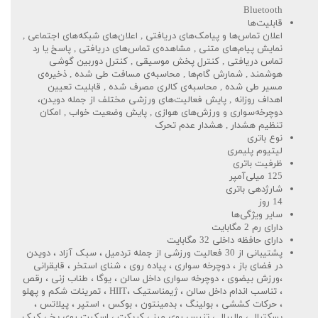
Bluetooth
قابلیت‌ها
اعلان تماس‌ها و پیامک‌های دریافتی , اعلان‌های شبکه‌های اجتماعی ,
نمایش پیام‌های متنی , مشاهده‌ی تماس‌های دریافتی , پاسخ یا رد
تماس دریافتی , کنترل پخش موسیقی , کنترل دوربین گوشی
هوشمند , شمارش گام‌ها , محاسبه‌ی مسافت طی شده , ذخیره‌ی
مسیر طی شده , محاسبه‌ی کالری مصرف شده , قابلیت تعیین
اهداف روزانه , پایش فعالیت‌های ورزشی مختلف از جمله دویدن،
دوچرخه‌سواری و ورزش‌های هوازی , پایش وضعیت خواب , امکان
تنظیم هشدار , هشدار عدم تحرک
نوع باتری
لیتیوم پلیمری
ظرفیت باتری
125 میلی‌آمپر
شارژدهی باتری
14 روز
سایر ویژگی‌ها
دارای رم 2 مگابایت
دارای حافظه داخلی 32 مگابایت
پشتیبانی از 30 فعالیت ورزشی از جمله تردمیل ، سبک آزاد ، دویدن
در فضای باز ، دوچرخه سواری ، پیاده روی ، شنای استخر ، قایقرانی
،ورزش بیضوی ، دوچرخه سواری داخل سالن ، یوگا ، طناب زنی ، رقص
، تناسب اندام داخل سالن ، ژیمناستیک ،HIIT ، تمرینات شکم و پهلو
، حرکات کششی ، بولینگ ، بدمینتون ، بوکس ، استپر ، پیلاتس ،
بسکتبال ، والیبال ، تنیس روی میز ، کریکت ، اسکیت روی یخ ، کیک