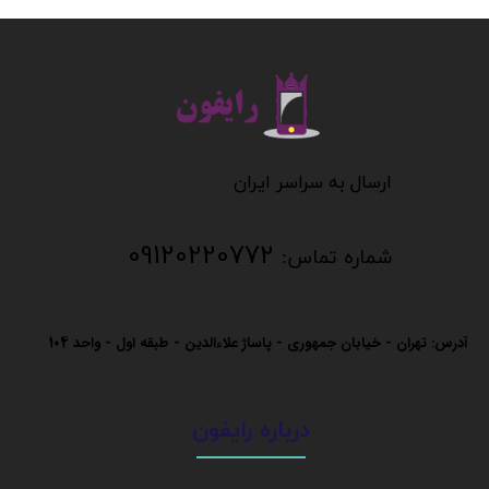
​​​​​​​
​​​​​​ارسال به سراسر ایران
09120220772
شماره تماس:
آدرس: تهران - خیابان جمهوری - پاساژ علاءالدین - طبقه اول - واحد
104
درباره رایفون