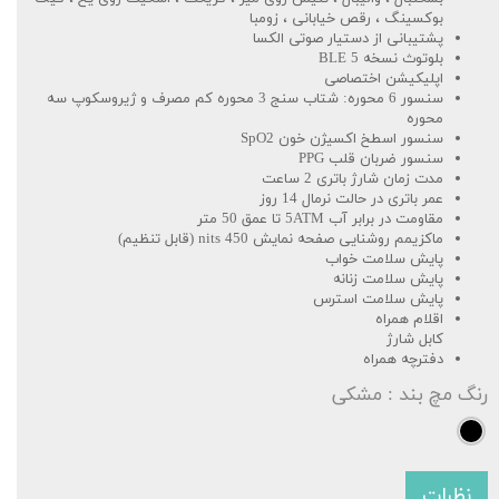
بوکسینگ ، رقص خیابانی ، زومبا
پشتیبانی از دستیار صوتی الکسا
بلوتوث نسخه 5 BLE
اپلیکیشن اختصاصی
سنسور 6 محوره: شتاب سنج 3 محوره کم مصرف و ژیروسکوپ سه
محوره
سنسور اسطخ اکسیژن خون SpO2
سنسور ضربان قلب PPG
مدت زمان شارژ باتری 2 ساعت
عمر باتری در حالت نرمال 14 روز
مقاومت در برابر آب 5ATM تا عمق 50 متر
ماکزیمم روشنایی صفحه نمایش 450 nits (قابل تنظیم)
پایش سلامت خواب
پایش سلامت زنانه
پایش سلامت استرس
اقلام همراه
کابل شارژ
دفترچه همراه
رنگ مچ بند
: مشکی
نظرات