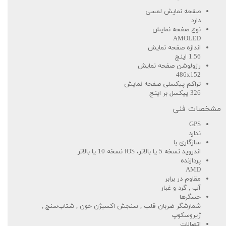
صفحه نمایش لمسی
دارد
نوع صفحه نمایش
AMOLED
اندازه صفحه نمایش
1.56 اینچ
رزولوشن صفحه نمایش
486x152
تراکم پیکسلی صفحه نمایش
326 پیکسل بر اینچ
مشخصات فنی
GPS
ندارد
سازگاری با
اندروید نسخه 5 یا بالاتر، iOS نسخه 10 یا بالاتر
پردازنده
AMD
مقاوم در برابر
آب , گرد و غبار
حسگرها
شمارشگر ضربان قلب , سنجش اکسیژن خون , شتاب‌سنج ,
ژیروسکوپ
اتصالات