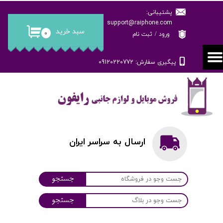
پشتیبانی:
حساب کاربری من
support@raiphone.com
سبد خرید
۰
ورود
/
ثبت نام
تغییر گذر واژه
پیگیری سفارش: 09120220772
سفارشات
خروج از حساب کاربری
ارسال به سراسر ایران
جستجو
جستجو