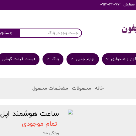
: 09120220772
جستجو
ون و هندزفری
لوازم جانبی
بلاگ
لیست قیمت گوشی
خانه | محصولات | مشخصات محصول
ساعت هوشمند اپل سری 3 مدل 42mm ر
اتمام موجودی
ویژگی ها: