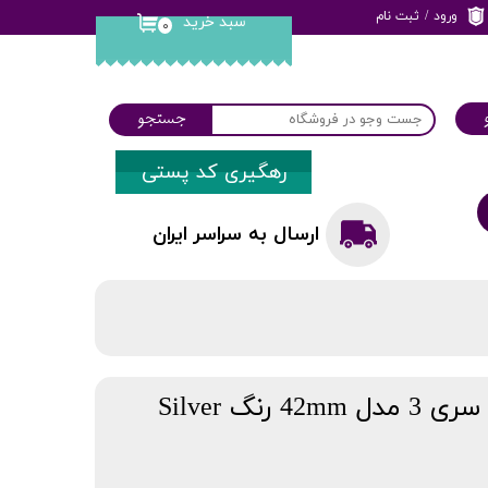
ورود
/
ثبت نام
سبد خرید
۰
حساب کاربری من
تغییر گذر واژه
جستجو
سفارشات
رهگیری کد پستی
خروج از حساب
کاربری
ارسال به سراسر ایران
نگ Silver