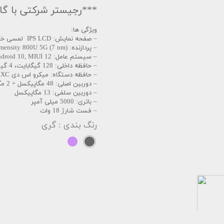
***رجیستر شرکتی با گار
ویژگی ها:
– صفحه نمایش: IPS LCD لمسی خازنی، 16 میلیون رنگ
– پردازنده: MediaTek MT6853 Dimensity 800U 5G (7 nm)
– سیستم عامل: Android 10, MIUI 12
– حافظه داخلی: 128 گیگابایت، 4 گیگ رم
– حافظه دستگاه: میکرو اس دی XC
– دوربین اصلی: 48 مگاپیکسل + 2 مگاپیکسل + 2 مگاپیکسل
– دوربین سلفی: 13 مگاپیکسل
– باتری: 5000 میلی آمپر
– فست شارژ 18 وات
رنگ بندی
: گری