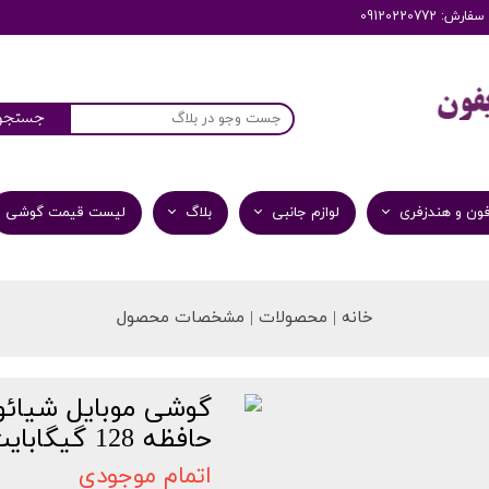
: 09120220772
جستجو
ون و هندزفری
لوازم جانبی
بلاگ
لیست قیمت گوشی
خانه | محصولات | مشخصات محصول
حافظه 128 گیگابایت و رم 4 گیگابایت
اتمام موجودی