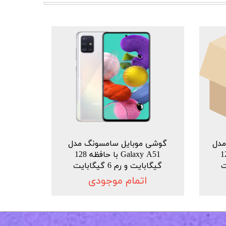
دل
گوشی موبایل سامسونگ مدل
ا حافظه 128
Galaxy A51 با حافظه 128
گیگابایت و رم 6 گیگابایت
اتمام موجودی