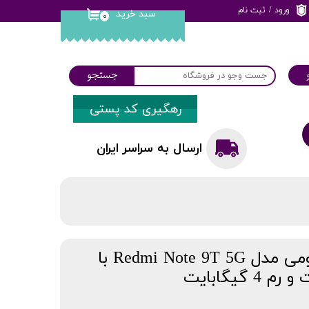
ورود
/
ثبت نام
سبد خرید
۰
حساب کاربری من
تغییر گذر واژه
جستجو
سفارشات
رهگیری کد پستی
خروج از حساب
کاربری
ارسال به سراسر ایران
گوشی موبایل شیائومی مدل Redmi Note 9T 5G با