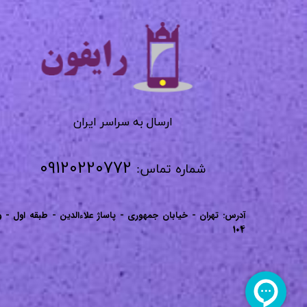
​​​​​​​
​​​​​​ارسال به سراسر ایران
09120220772
شماره تماس:
آدرس: تهران - خیابان جمهوری - پاساژ علاءالدین - طبقه اول - و
104