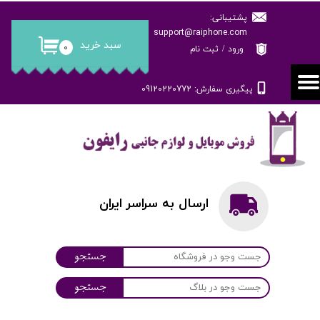
پشتیبانی:
حساب کاربری من
support@raiphone.com
سبد خرید
۰
ورود
/
ثبت نام
تغییر گذر واژه
پیگیری سفارش: 09120220772
سفارشات
خروج از حساب کاربری
ارسال به سراسر ایران
جستجو
جستجو