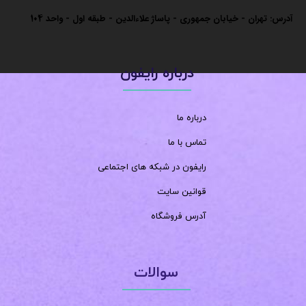
آدرس: تهران - خیابان جمهوری - پاساژ علاءالدین - طبقه اول - واحد
104
درباره رایفون
درباره ما
تماس با ما
رایفون در شبکه های اجتماعی
قوانین سایت
آدرس فروشگاه
سوالات