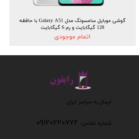
گوشی موبایل سامسونگ مدل Galaxy A51 با حافظه
128 گیگابایت و رم 6 گیگابایت
اتمام موجودی
​​​​​​​
​​​​​​ارسال به سراسر ایران
09120220772
شماره تماس: