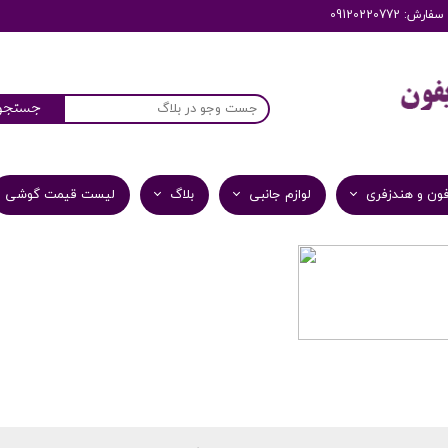
: 09120220772
جستجو
ون و هندزفری
لوازم جانبی
بلاگ
لیست قیمت گوشی