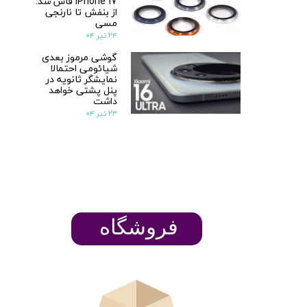
iPhone 17 فاش شد:
از بنفش تا نارنجی
مسی
۲۴ تیر ۰۴
گوشی مرموز بعدی
شیائومی احتمالا
نمایشگر ثانویه در
پنل پشتی خواهد
داشت
۲۳ تیر ۰۴
ن
پ
م
​​​​فروشگاه