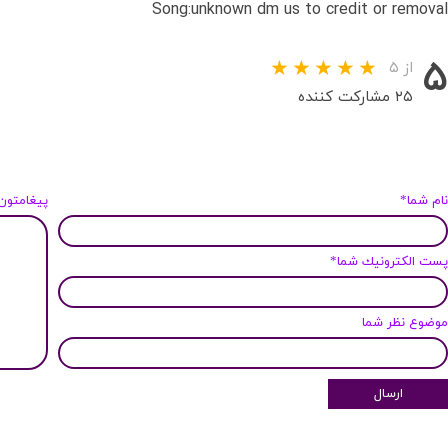
Song:unknown dm us to credit or removal
۵
از ۵
۲۵ مشارکت کننده
ام شما*
پیغامتون
ست الكترونيك شما*
وضوع نظر شما
ارسال