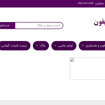
: 09120220772
جستجو
ون و هندزفری
لوازم جانبی
بلاگ
لیست قیمت گوشی