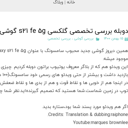
خانه |
وبلاگ
دوبله بررسی تخصصی گلکسی s21 fe 5g گوشی موبایل جدید
۱۵ بهمن ۱۴۰۰
بررسی گوشی
،
بررسی تخصصی
موجود میشه.
این ویدئو هم که از بلاگر معروف یوتیوب براتون دوبله کردیم .
چیزی ک
بازدید داشت و بیشتر از حتی ویدئو های رسمی خود سامسونگ(۱۰۰ هزار بازدید)بودش.
در اینجا هم از خوبی ها و نقاط قوت و هم از بدی ها و نقاط ضعفش ح
توپ در زمین شماست.شما هستید که تصمیم گیرنده‌اید.نظر شما چی
اگر هم ویدئو مورد پسند شما بود،ستاره بدید.
Credits: Translation & dubbing:raiphone.
Youtube:marques brownlee