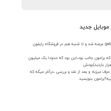
همین دیروز گوشی جدید محبوب سامسونگ با عنوان galaxy s21 fe 5g عرضه شد و تا شنبه هم در فروشگاه رایفون
ه برامون جالب بود،این بود که حدودا یک میلیون
رف میزنه. و بعد از نقد و بررسی ،درآخر میگه که
ه؟برامون بنویسید.