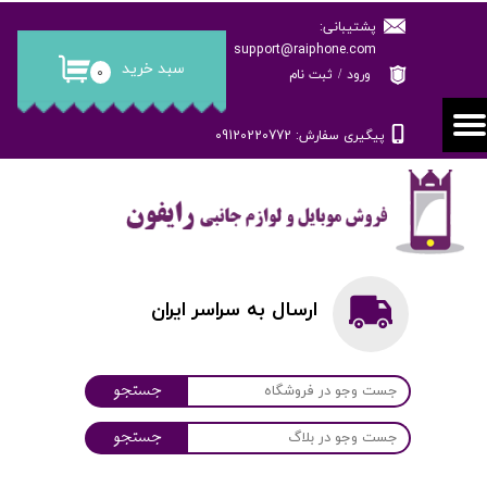
پشتیبانی:
حساب کاربری من
support@raiphone.com
سبد خرید
۰
ورود
/
ثبت نام
تغییر گذر واژه
پیگیری سفارش: 09120220772
سفارشات
خروج از حساب کاربری
ارسال به سراسر ایران
جستجو
جستجو