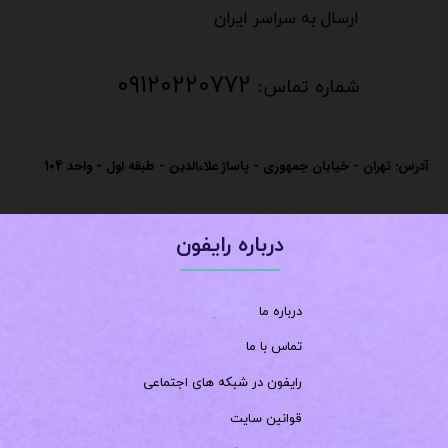
​​​​​​ارسال به سراسر ایران
09120220772
شماره تماس:
آدرس: تهران - خیابان جمهوری - پاساژ علاءالدین - طبقه اول - واحد
104
درباره رایفون
درباره ما
تماس با ما
رایفون در شبکه های اجتماعی
قوانین سایت