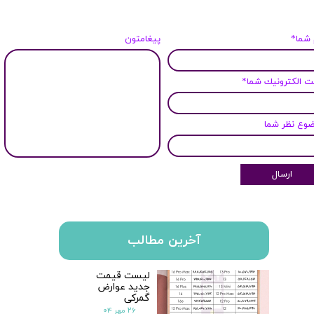
 شما*
پیغامتون
 الكترونيك شما*
وع نظر شما
ارسال
آخرین مطالب
★
★
لیست قیمت
جدید عوارض
گمرکی
۲۶ مهر ۰۴