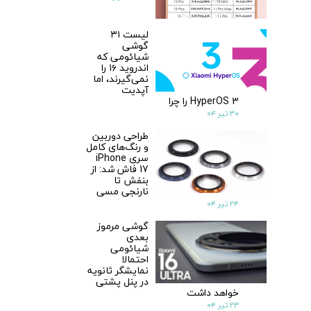
لیست ۳۱
گوشی
شیائومی که
اندروید ۱۶ را
نمی‌گیرند، اما
آپدیت
HyperOS 3 را چرا
۳۰ تیر ۰۴
طراحی دوربین
و رنگ‌های کامل
سری iPhone
17 فاش شد: از
بنفش تا
نارنجی مسی
۲۴ تیر ۰۴
گوشی مرموز
بعدی
شیائومی
احتمالا
نمایشگر ثانویه
در پنل پشتی
خواهد داشت
۲۳ تیر ۰۴