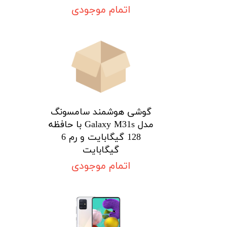
اتمام موجودی
ن
پ
م
گوشی هوشمند سامسونگ
مدل Galaxy M31s با حافظه
128 گیگابایت و رم 6
گیگابایت
اتمام موجودی