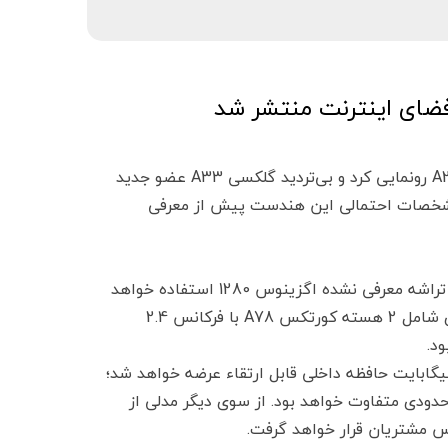
شرکت سامسونگ اخیرا از اسمارت‌فون‌های گلکسی A13 و گلکسی A23 رونمایی کرد و بی‌تردید گلکسی A33 عضو جدید
2 به‌شمار می‌رود. اکنون مشخصات احتمالی این هندست پیش از معرفی
بر اساس گزارشات، سامسونگ گلکسی A33 همانند گلکسی A53 از تراشه معرفی نشده اگزینوس 1280 استفاده خواهد
کرد. این تراشه 5 نانومتری ظاهرا مجهز به پردازنده مرکزی 8 هسته‌ای شامل 2 هسته کورتکس A78 با فرکانس 2.4
ین بر اساس شنیده‌ها گلکسی A33 با 8 گیگابایت رم و 128 گیگابایت حافظه داخلی قابل ارتقاء عرضه خواهد شد؛
 حدودی متفاوت خواهد بود. از سوی دیگر مدلی از