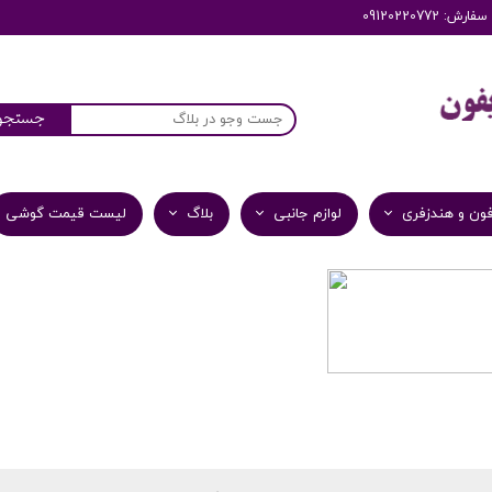
: 09120220772
جستجو
ون و هندزفری
لوازم جانبی
بلاگ
لیست قیمت گوشی