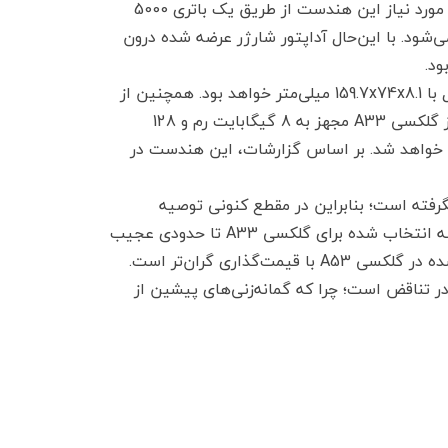
رزولوشن فول اچ‌دی پلاس و نرخ نوسازی 90 هرتزی خواهد بود. انرژی مورد نیاز این هندست از طریق یک باتری 5000
 پشتیبانی از شارژ سریع 25 واتی تامین می‌شود. با این‌حال آداپتور شارژر عرضه شده درون
بر اساس شایعات وزن این هندست برابر با 186 گرم و ابعاد آن معادل با 159.7x74x8.1 میلی‌متر خواهد بود. همچنین از
جک صوتی هدفون نیز خبری نخواهد بود. بر اساس شنیده‌ها مدلی از گلکسی A33 مجهز به 8 گیگابایت رم و 128
متی 369 یورویی در اروپا عرضه خواهد شد. بر اساس گزارشات، این هندست در
گرفته است؛ بنابراین در مقطع کنونی توصیه
می‌شود تا نسبت به صحت و سقم آنها با دیده تردید نگاه کنید. تراشه انتخاب شده برای گلکسی A33 تا حدودی عجیب
به‌نظر می‌رسد؛ خصوصا اینکه تراشه مذکور مشابه نمونه به‌کارگیری شده در گلکسی A53 با قیمت‌گذاری گران‌تر است.
در تناقض است؛ چرا که گمانه‌زنی‌های پیشین از