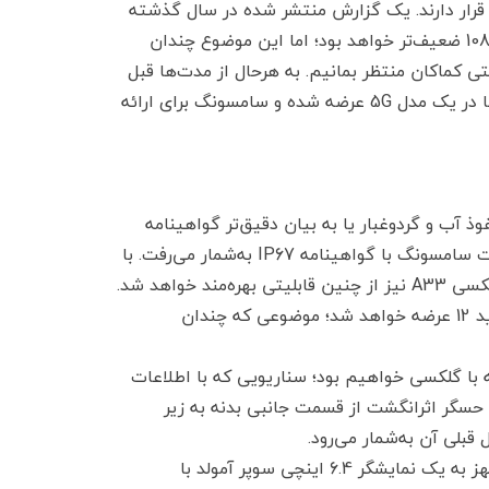
کماکان در هاله‌ای از ابهام قرار دارند. یک گزارش منتشر شده در سال گذشته
ادعا می‌کند که عملکرد این تراشه در مقایسه با چیپست اگزینوس 1080 ضعیف‌تر خواهد بود؛ اما این موضوع چندان
ی کماکان منتظر بمانیم. به هرحال از مدت‌ها قبل
شایعه شده بود که اسمارت‌فون‌های گلکسی A33 و گلکسی A53تنها در یک مدل 5G عرضه شده و سامسونگ برای ارائه
لیت مقاومت در برابر نفوذ آب و گردوغبار یا به بیان دقیق‌تر گواهینامه
IP67 برخوردار باشد. در سال گذشته، گلکسی A52 ارزان‌ترین هندست سامسونگ با گواهینامه IP67 به‌شمار می‌رفت. با
واهد شد.
گلکسی A33 با رابط کاربری One UI 4.1 مبتنی بر سیستم‌عامل اندروید 12 عرضه خواهد شد؛ موضوعی که چندان
ه با گلکسی خواهیم بود؛ سناریویی که با اطلاعات
ال حسگر اثرانگشت از قسمت جانبی بدنه به زیر
همچنین اطلاعات جدیدا لو رفته نشان می‌دهند که گلکسی A33 مجهز به یک نمایشگر 6.4 اینچی سوپر آمولد با