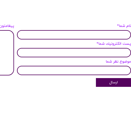
ام شما*
پیغامتون
ست الكترونيك شما*
وضوع نظر شما
ارسال