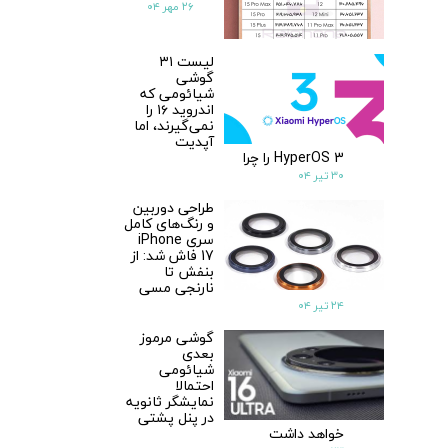
۲۶ مهر ۰۴
لیست ۳۱
گوشی
شیائومی که
اندروید ۱۶ را
نمی‌گیرند، اما
★
★
آپدیت
HyperOS 3 را چرا
۳۰ تیر ۰۴
طراحی دوربین
و رنگ‌های کامل
سری iPhone
17 فاش شد: از
بنفش تا
نارنجی مسی
۲۴ تیر ۰۴
گوشی مرموز
بعدی
شیائومی
احتمالا
نمایشگر ثانویه
در پنل پشتی
خواهد داشت