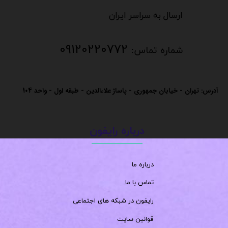
​​​​​​ارسال به سراسر ایران
09120220772
شماره تماس:
آدرس: تهران - خیابان جمهوری - پاساژ علاءالدین - طبقه اول - واحد
104
درباره رایفون
درباره ما
تماس با ما
رایفون در شبکه های اجتماعی
قوانین سایت