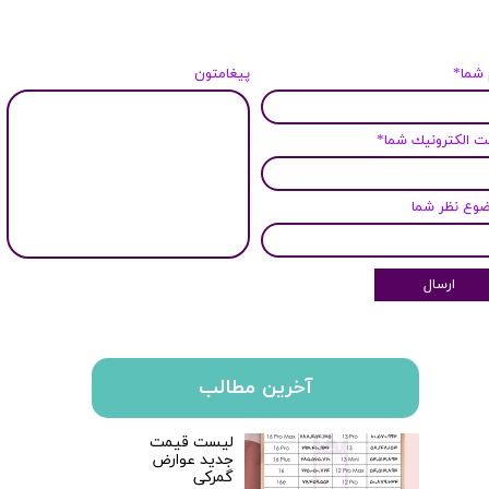
 شما*
پیغامتون
 الكترونيك شما*
وع نظر شما
ارسال
آخرین مطالب
لیست قیمت
جدید عوارض
گمرکی