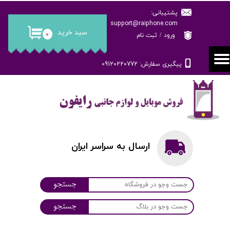
پشتیبانی:
حساب کاربری من
support@raiphone.com
سبد خرید
۰
ورود
/
ثبت نام
تغییر گذر واژه
پیگیری سفارش: 09120220772
سفارشات
خروج از حساب کاربری
ارسال به سراسر ایران
جستجو
جستجو