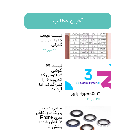
آخرین مطالب
لیست قیمت
جدید عوارض
گمرکی
۲۶ مهر ۰۴
لیست ۳۱
گوشی
شیائومی که
اندروید ۱۶ را
★
★
نمی‌گیرند، اما
آپدیت
HyperOS 3 را چرا
۳۰ تیر ۰۴
طراحی دوربین
و رنگ‌های کامل
سری iPhone
17 فاش شد: از
بنفش تا