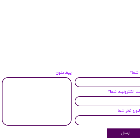
 شما*
پیغامتون
 الكترونيك شما*
وع نظر شما
ارسال