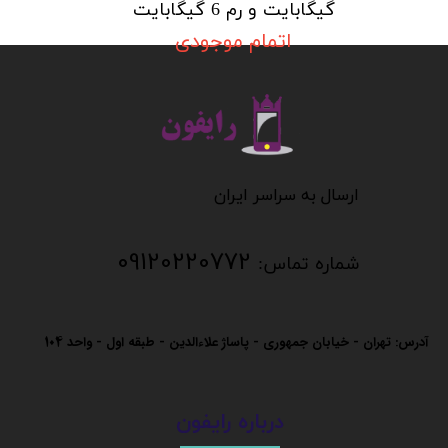
گیگابایت و رم 6 گیگابایت
اتمام موجودی
​​​​​​​
​​​​​​ارسال به سراسر ایران
09120220772
شماره تماس:
آدرس: تهران - خیابان جمهوری - پاساژ علاءالدین - طبقه اول - واحد
104
درباره رایفون