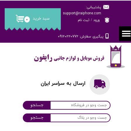
پشتیبانی:
حساب کاربری من
support@raiphone.com
سبد خرید
۰
ورود
/
ثبت نام
تغییر گذر واژه
پیگیری سفارش: 09120220772
سفارشات
خروج از حساب کاربری
ارسال به سراسر ایران
جستجو
جستجو