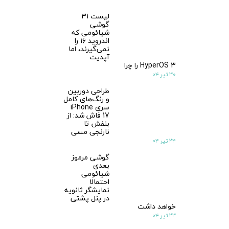
لیست ۳۱
گوشی
شیائومی که
اندروید ۱۶ را
نمی‌گیرند، اما
آپدیت
HyperOS 3 را چرا
۳۰ تیر ۰۴
طراحی دوربین
و رنگ‌های کامل
سری iPhone
17 فاش شد: از
بنفش تا
نارنجی مسی
۲۴ تیر ۰۴
★
★
گوشی مرموز
بعدی
شیائومی
احتمالا
نمایشگر ثانویه
در پنل پشتی
خواهد داشت
۲۳ تیر ۰۴