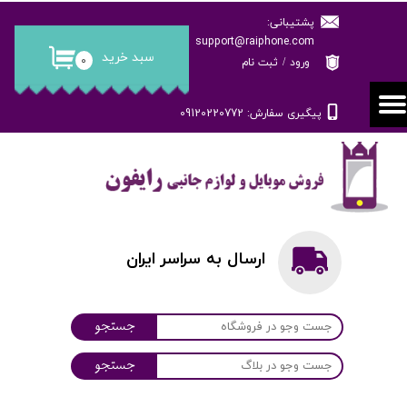
پشتیبانی:
حساب کاربری من
support@raiphone.com
سبد خرید
۰
ورود
/
ثبت نام
تغییر گذر واژه
پیگیری سفارش: 09120220772
سفارشات
خروج از حساب کاربری
ارسال به سراسر ایران
جستجو
جستجو