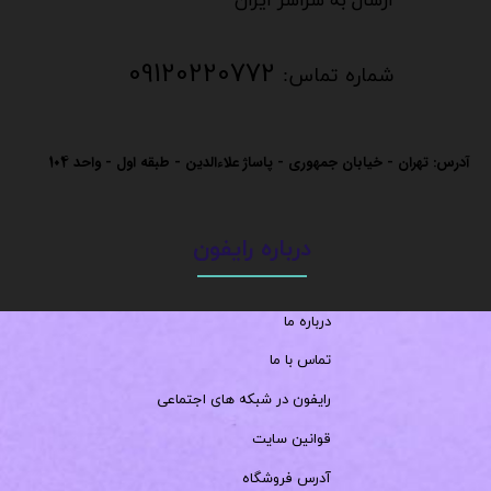
​​​​​​ارسال به سراسر ایران
09120220772
شماره تماس:
آدرس: تهران - خیابان جمهوری - پاساژ علاءالدین - طبقه اول - واحد
104
درباره رایفون
درباره ما
تماس با ما
رایفون در شبکه های اجتماعی
قوانین سایت
آدرس فروشگاه