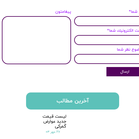
 شما*
پیغامتون
 الكترونيك شما*
وع نظر شما
ارسال
آخرین مطالب
لیست قیمت
جدید عوارض
گمرکی
۲۶ مهر ۰۴