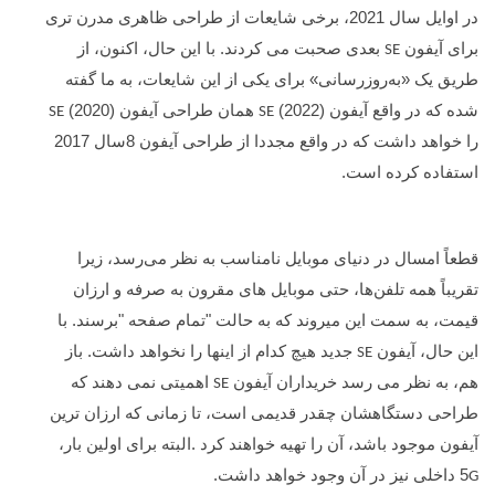
در اوایل سال 2021، برخی شایعات از طراحی ظاهری مدرن تری
برای آیفون
بعدی صحبت می کردند. با این حال، اکنون، از
SE
طریق یک «به‌روزرسانی» برای یکی از این شایعات، به ما گفته
شده که در واقع آیفون
(2022) همان طراحی آیفون
(2020)
SE
SE
را خواهد داشت که در واقع مجددا از طراحی آیفون 8سال 2017
استفاده کرده است.
قطعاً امسال در دنیای موبایل نامناسب به نظر می‌رسد، زیرا
تقریباً همه تلفن‌ها، حتی موبایل های مقرون به صرفه و ارزان
قیمت، به سمت این میروند که به حالت "تمام صفحه "برسند. با
این حال، آیفون
جدید هیچ کدام از اینها را نخواهد داشت. باز
SE
هم، به نظر می رسد خریداران آیفون
اهمیتی نمی دهند که
SE
طراحی دستگاهشان چقدر قدیمی است، تا زمانی که ارزان ترین
آیفون موجود باشد، آن را تهیه خواهند کرد .البته برای اولین بار،
5
داخلی نیز در آن وجود خواهد داشت.
G