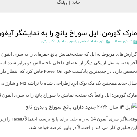
خانه |
وبلاگ
مارک گورمن: اپل سوراخ پانچ را به نمایشگر آیفون 14 می آو
۱۳ دی ۱۴۰۰
ترجمه اختصاصی رایفون
،
اخبار تکنولوژی
آخر هفته به نقل از یکی دیگر از اعضای داخلی ،احتمالش دو برابر شده ا
تخصص دارد، در جدیدترین پادکست خود
فاش کرد که انتظار دارد اپل در
Power On
سال جدید همچنین یک مک بوک ایرِبازطراحی شده با تراشه
و شارژ بی سیم برای 
M2
مارک گورمن: اپل واقعاً یک صفحه نمایش با سوراخ پانچ را به سری آیفون 14 می آورد
وقتی/اگر سری آیفون 14 به راه حلی برای پانچ برسد، احتمالاً
را زیر
FaceID
این فناوری کار می کند و احتمالاً در پاییز عرضه خواهد شد.