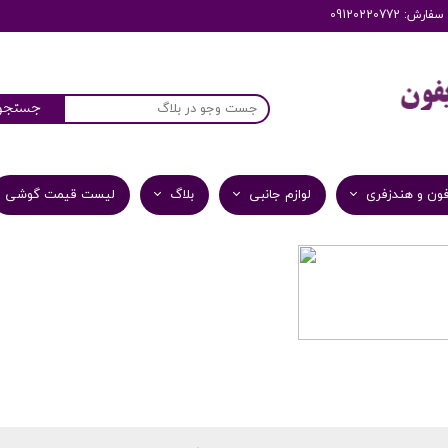
: 09120220772
جستجو
ون و هندزفری
لوازم جانبی
بلاگ
لیست قیمت گوشی