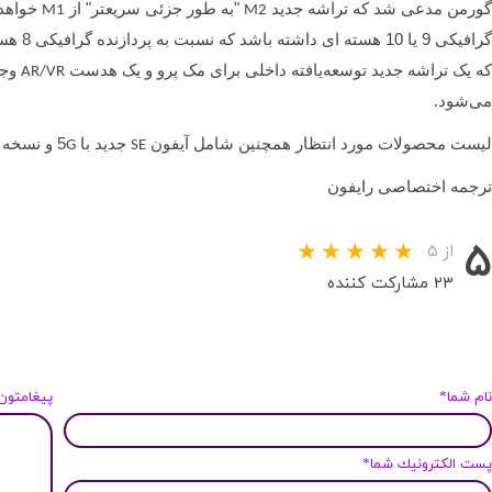
گورمن مدعی شد که تراشه جدید
"به طور جزئی سریعتر" از
خواهد 
M1
M2
گرافیکی
که یک تراشه جدید توسعه‌یافته داخلی برای مک پرو و ​​یک هدست
وجو
AR/VR
می‌شود.
لیست محصولات مورد انتظار همچنین شامل آیفون
جدید با 5
و نسخه م
G
SE
ترجمه اختصاصی رایفون
۵
از ۵
۲۳ مشارکت کننده
ام شما*
پیغامتون
ست الكترونيك شما*