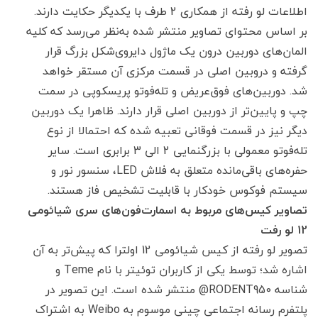
اطلاعات لو رفته از همکاری 2 طرف با یکدیگر حکایت دارند.
بر اساس محتوای تصاویر منتشر شده به‌نظر می‌رسد که کلیه
المان‌های دوربین درون یک ماژول دایروی‌شکل بزرگ قرار
گرفته و دروبین اصلی در قسمت مرکزی آن مستقر خواهد
شد. دوربین‌های فوق‌عریض و تله‌فوتو پریسکوپی در سمت
چپ و پایین‌تر از دوربین اصلی قرار دارند. ظاهرا یک دوربین
دیگر نیز در قسمت فوقانی تعبیه شده که احتمالا از نوع
تله‌فوتو معمولی با بزرگنمایی 2 الی 3 برابری است. سایر
حفره‌های باقی‌مانده متعلق به فلاش LED، سنسور نور و
سیستم فوکوس خودکار با قابلیت تشخیص فاز هستند.
تصاویر کیس‌های مربوط به اسمارت‌فون‌های سری شیائومی
12 لو رفت
تصویر لو رفته از کیس شیائومی 12 اولترا که پیش‌تر به آن
اشاره شد؛ توسط یکی از کاربران توئیتر با نام Teme و
شناسه RODENT950@ منتشر شده است. این تصویر در
پلتفرم رسانه اجتماعی چینی موسوم به Weibo به اشتراک