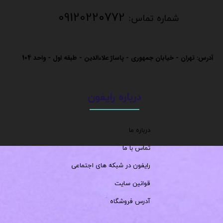
09120220772
شماره تماس:
آدرس: تهران - خیابان جمهوری - پاساژ علاءالدین - طبقه اول - واحد
104
درباره رایفون
درباره ما
تماس با ما
رایفون در شبکه های اجتماعی
قوانین سایت
آدرس فروشگاه