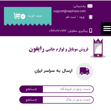
پشتیبانی:
حساب کاربری من
support@raiphone.com
سبد خرید
۰
ورود
/
ثبت نام
تغییر گذر واژه
پیگیری سفارش: 09120220772
سفارشات
خروج از حساب کاربری
ارسال به سراسر ایران
جستجو
جستجو