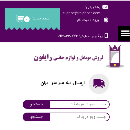
پشتیبانی:
حساب کاربری من
support@raiphone.com
سبد خرید
۰
ورود
/
ثبت نام
تغییر گذر واژه
پیگیری سفارش: 09120220772
سفارشات
خروج از حساب کاربری
ارسال به سراسر ایران
جستجو
جستجو