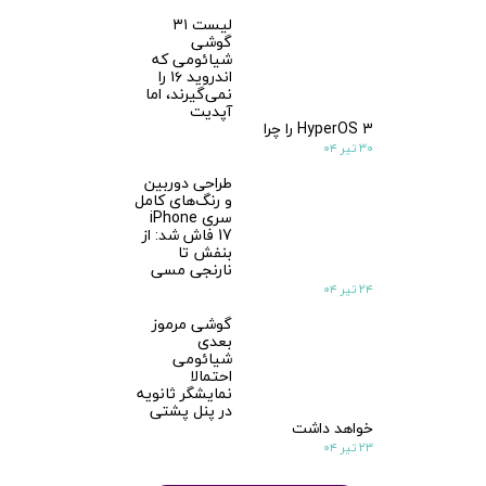
لیست ۳۱
گوشی
شیائومی که
اندروید ۱۶ را
نمی‌گیرند، اما
آپدیت
HyperOS 3 را چرا
۳۰ تیر ۰۴
طراحی دوربین
و رنگ‌های کامل
سری iPhone
17 فاش شد: از
بنفش تا
نارنجی مسی
۲۴ تیر ۰۴
گوشی مرموز
بعدی
شیائومی
احتمالا
نمایشگر ثانویه
در پنل پشتی
خواهد داشت
۲۳ تیر ۰۴