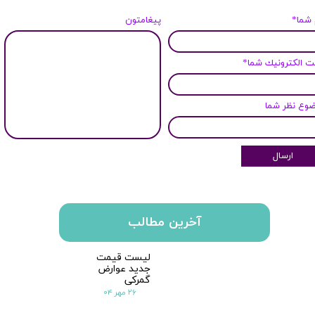
 شما*
پیغامتون
 الكترونيك شما*
وع نظر شما
ارسال
آخرین مطالب
لیست قیمت
جدید عوارض
گمرکی
۲۶ مهر ۰۴