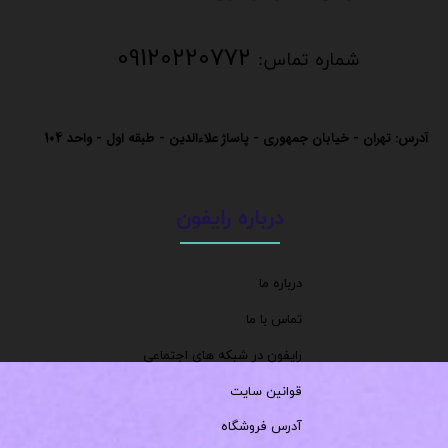
09120220772
شماره تماس:
آدرس: تهران - خیابان جمهوری - پاساژ علاءالدین - طبقه اول - واحد
104
درباره رایفون
درباره ما
تماس با ما
رایفون در شبکه های اجتماعی
قوانین سایت
آدرس فروشگاه