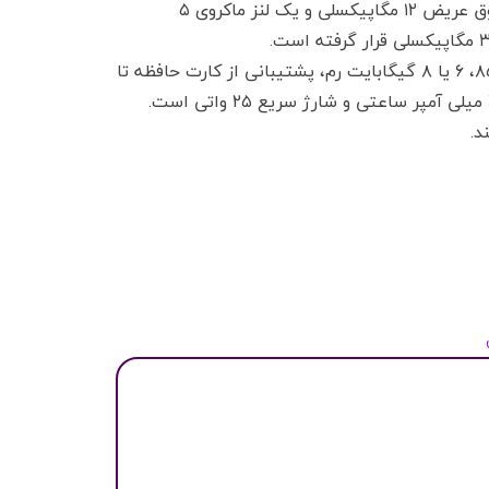
لنز ۴۸ مگاپیکسلی با قابلیت لرزشگیر Super Steady OIS، یک لنز فوق عریض ۱۲ مگاپیکسلی و یک لنز ماکروی ۵
سایر مشخصات این گوشی هوشمند شامل چیپست اسنپدراگون ۸۵۵، ۶ یا ۸ گیگابایت رم، پشتیبانی از کارت حافظه تا
۱ ترابایت، نمایشگر ۶.۷ اینچی آمولد با طراحی Infinity-O، باتری ۴۵۰۰ میلی آمپر ساعتی و شارژ سریع ۲۵ واتی است.