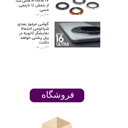
iPhone 17 فاش شد:
از بنفش تا نارنجی
مسی
۲۴ تیر ۰۴
گوشی مرموز بعدی
شیائومی احتمالا
نمایشگر ثانویه در
پنل پشتی خواهد
داشت
۲۳ تیر ۰۴
ن
​​​​فروشگاه
پ
م