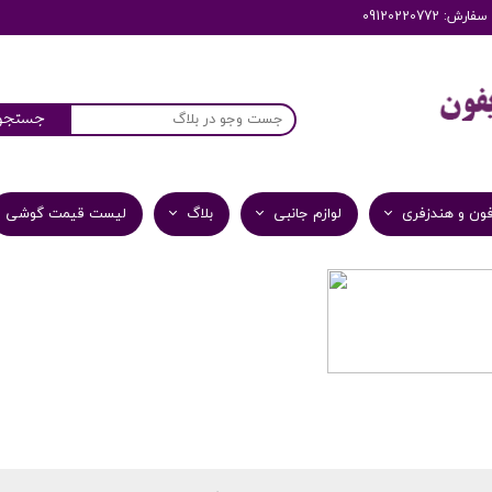
: 09120220772
جستجو
ون و هندزفری
لوازم جانبی
بلاگ
لیست قیمت گوشی