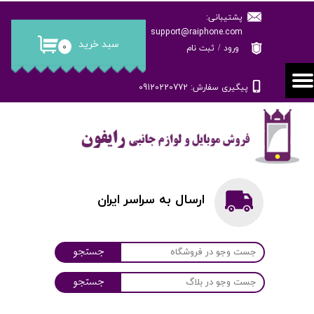
پشتیبانی:
حساب کاربری من
support@raiphone.com
سبد خرید
۰
ورود
/
ثبت نام
تغییر گذر واژه
پیگیری سفارش: 09120220772
سفارشات
خروج از حساب کاربری
ارسال به سراسر ایران
جستجو
جستجو