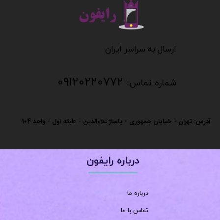
​​​​​​​
​​​​​​ارسال به سراسر ایران
09120220772
شماره تماس:
آدرس: تهران - خیابان جمهوری - پاساژ علاءالدین - طبقه اول - واحد
104
درباره رایفون
درباره ما
تماس با ما