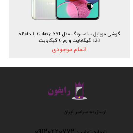
گوشی موبایل سامسونگ مدل Galaxy A51 با حافظه
128 گیگابایت و رم 6 گیگابایت
اتمام موجودی
​​​​​​​
​​​​​​ارسال به سراسر ایران
09120220772
شماره تماس: