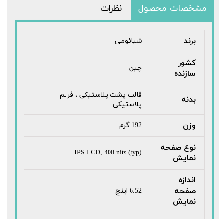
مشخصات محصول
نظرات
برند
شیائومی
کشور
چین
سازنده
قالب پشت پلاستیکی ، فریم
بدنه
پلاستیکی
وزن
192 گرم
نوع صفحه
IPS LCD, 400 nits (typ)
نمایش
اندازه
صفحه
6.52 اینچ
نمایش