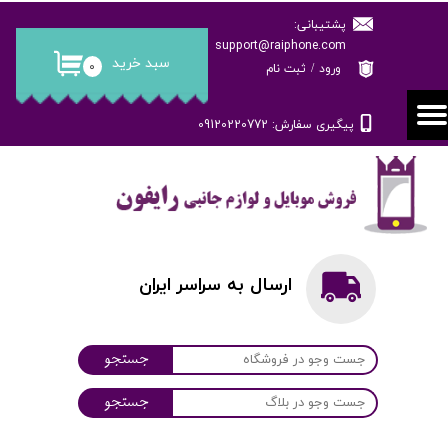
پشتیبانی:
حساب کاربری من
support@raiphone.com
سبد خرید
۰
ورود
/
ثبت نام
تغییر گذر واژه
پیگیری سفارش: 09120220772
سفارشات
خروج از حساب کاربری
ارسال به سراسر ایران
جستجو
جستجو