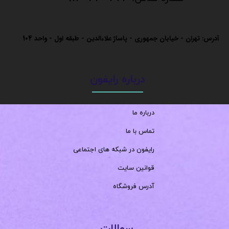
آدرس: تهران - خیابان جمهوری - پاساژ علاءالدین - طبقه اول - واحد
104
درباره رایفون
درباره ما
تماس با ما
رایفون در شبکه های اجتماعی
قوانین سایت
آدرس فروشگاه
سوالات