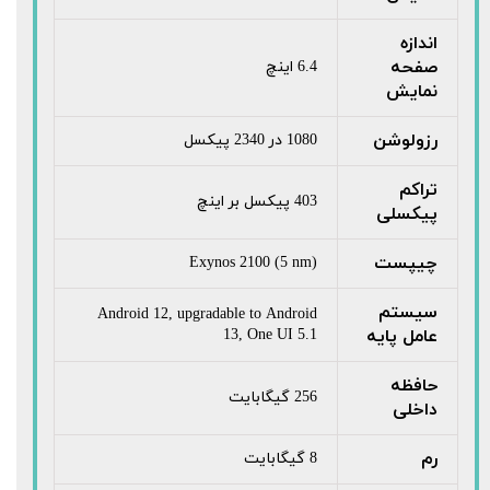
اندازه
صفحه
6.4 اینچ
نمایش
رزولوشن
1080 در 2340 پیکسل
تراکم
403 پیکسل بر اینچ
پیکسلی
چیپست
Exynos 2100 (5 nm)
سیستم
Android 12, upgradable to Android
عامل پایه
13, One UI 5.1
حافظه
256 گیگابایت
داخلی
رم
8 گیگابایت