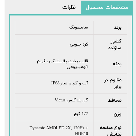
مشخصات محصول
نظرات
برند
سامسونگ
کشور
کره جنوبی
سازنده
قالب پشت پلاستیکی ، فریم
بدنه
آلومینیومی
مقاوم در
آب و گرد و غبار IP68
برابر
محافظ
گوریلا گلس Victus
وزن
177 گرم
نوع صفحه
+Dynamic AMOLED 2X, 120Hz,
نمایش
HDR10