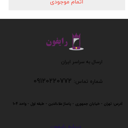
اتمام موجودی
​​​​​​​
​​​​​​ارسال به سراسر ایران
09120220772
شماره تماس:
آدرس: تهران - خیابان جمهوری - پاساژ علاءالدین - طبقه اول - واحد
104
درباره رایفون