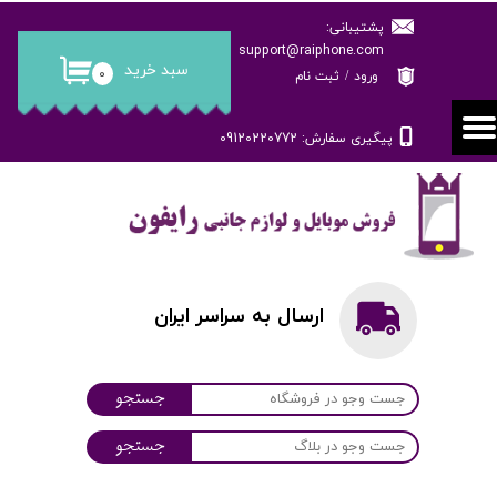
پشتیبانی:
حساب کاربری من
support@raiphone.com
سبد خرید
۰
ورود
/
ثبت نام
تغییر گذر واژه
پیگیری سفارش: 09120220772
سفارشات
خروج از حساب کاربری
ارسال به سراسر ایران
جستجو
جستجو