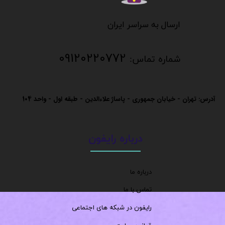
​​​​​​​
​​​​​​ارسال به سراسر ایران
09120220772
شماره تماس:
آدرس: تهران - خیابان جمهوری - پاساژ علاءالدین - طبقه اول - واحد
104
درباره رایفون
درباره ما
تماس با ما
رایفون در شبکه های اجتماعی