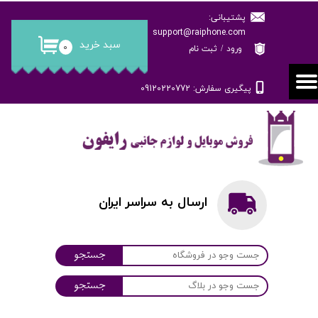
پشتیبانی:
حساب کاربری من
support@raiphone.com
سبد خرید
۰
ورود
/
ثبت نام
تغییر گذر واژه
پیگیری سفارش: 09120220772
سفارشات
خروج از حساب کاربری
ارسال به سراسر ایران
جستجو
جستجو