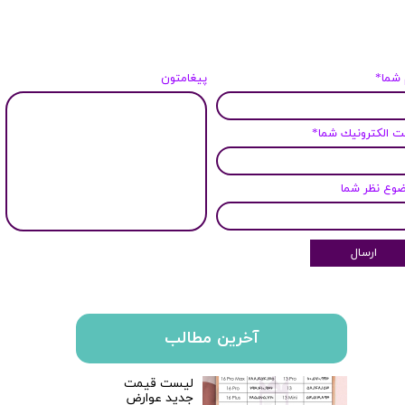
 شما*
پیغامتون
 الكترونيك شما*
وع نظر شما
ارسال
آخرین مطالب
لیست قیمت
جدید عوارض