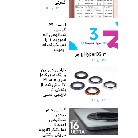
گمرکی
۲۶ مهر ۰۴
★
★
لیست ۳۱
گوشی
شیائومی که
اندروید ۱۶ را
نمی‌گیرند، اما
آپدیت
HyperOS 3 را چرا
۳۰ تیر ۰۴
طراحی دوربین
و رنگ‌های کامل
سری iPhone
17 فاش شد: از
بنفش تا
نارنجی مسی
۲۴ تیر ۰۴
گوشی مرموز
بعدی
شیائومی
احتمالا
نمایشگر ثانویه
در پنل پشتی