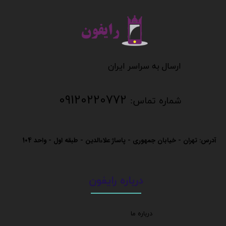
​​​​​​​
​​​​​​ارسال به سراسر ایران
09120220772
شماره تماس:
آدرس: تهران - خیابان جمهوری - پاساژ علاءالدین - طبقه اول - واحد
104
درباره رایفون
درباره ما