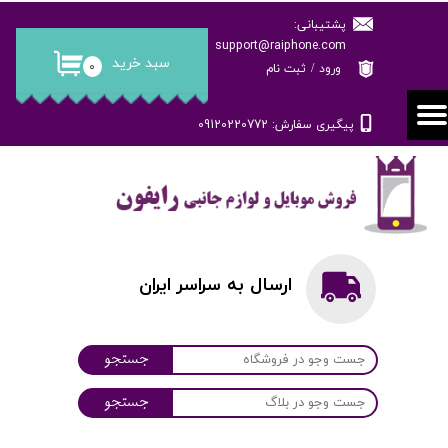
پشتیبانی:
حساب کاربری من
support@raiphone.com
سبد خرید
۰
ورود
/
ثبت نام
تغییر گذر واژه
پیگیری سفارش: 09120220772
سفارشات
خروج از حساب کاربری
ارسال به سراسر ایران
جستجو
جستجو