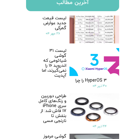
آخرین مطالب
لیست قیمت
جدید عوارض
گمرکی
۲۶ مهر ۰۴
لیست ۳۱
گوشی
شیائومی که
اندروید ۱۶ را
نمی‌گیرند، اما
آپدیت
HyperOS 3 را چرا
۳۰ تیر ۰۴
طراحی دوربین
و رنگ‌های کامل
سری iPhone
17 فاش شد: از
بنفش تا
نارنجی مسی
۲۴ تیر ۰۴
گوشی مرموز