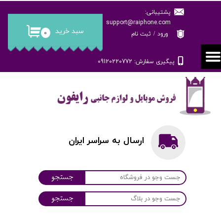
پشتیبانی:
حساب کاربری من
support@raiphone.com
سبد خرید
۰
ورود
/
ثبت نام
تغییر گذر واژه
پیگیری سفارش: 09120220772
سفارشات
خروج از حساب کاربری
ارسال به سراسر ایران
جستجو
جستجو