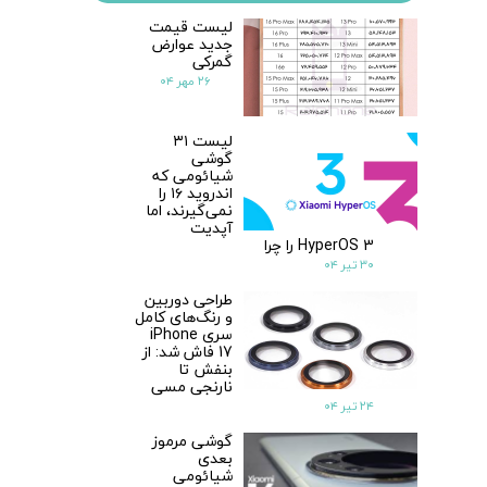
لیست قیمت
جدید عوارض
گمرکی
۲۶ مهر ۰۴
لیست ۳۱
گوشی
شیائومی که
اندروید ۱۶ را
نمی‌گیرند، اما
آپدیت
HyperOS 3 را چرا
۳۰ تیر ۰۴
طراحی دوربین
و رنگ‌های کامل
سری iPhone
17 فاش شد: از
بنفش تا
نارنجی مسی
۲۴ تیر ۰۴
گوشی مرموز
بعدی
شیائومی