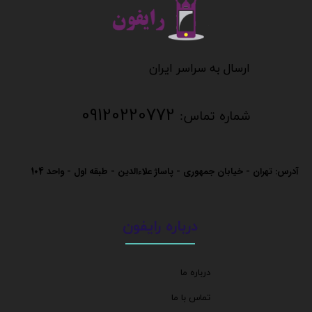
​​​​​​​
​​​​​​ارسال به سراسر ایران
09120220772
شماره تماس:
آدرس: تهران - خیابان جمهوری - پاساژ علاءالدین - طبقه اول - واحد
104
درباره رایفون
درباره ما
تماس با ما