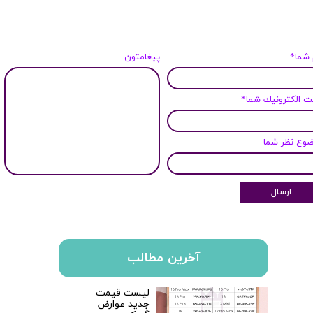
 شما*
پیغامتون
 الكترونيك شما*
وع نظر شما
ارسال
آخرین مطالب
لیست قیمت
جدید عوارض