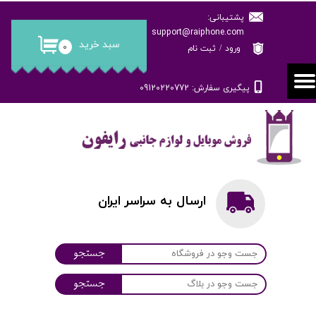
پشتیبانی:
حساب کاربری من
support@raiphone.com
سبد خرید
۰
ورود
/
ثبت نام
تغییر گذر واژه
پیگیری سفارش: 09120220772
سفارشات
خروج از حساب کاربری
ارسال به سراسر ایران
جستجو
جستجو