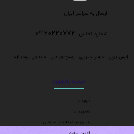
​​​​​​​
​​​​​​ارسال به سراسر ایران
09120220772
شماره تماس:
آدرس: تهران - خیابان جمهوری - پاساژ علاءالدین - طبقه اول - واحد
104
درباره رایفون
درباره ما
تماس با ما
رایفون در شبکه های اجتماعی
قوانین سایت