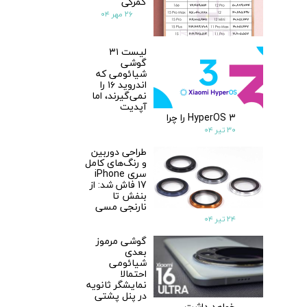
گمرکی
۲۶ مهر ۰۴
لیست ۳۱
گوشی
شیائومی که
اندروید ۱۶ را
نمی‌گیرند، اما
آپدیت
HyperOS 3 را چرا
۳۰ تیر ۰۴
طراحی دوربین
و رنگ‌های کامل
سری iPhone
17 فاش شد: از
بنفش تا
نارنجی مسی
۲۴ تیر ۰۴
گوشی مرموز
بعدی
شیائومی
احتمالا
نمایشگر ثانویه
در پنل پشتی
خواهد داشت