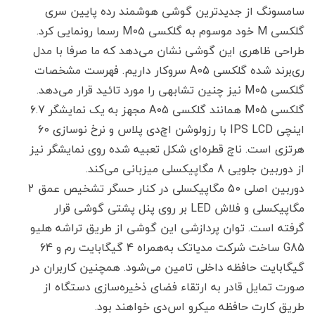
سامسونگ از جدیدترین گوشی هوشمند رده پایین سری
گلکسی M خود موسوم به گلکسی M05 رسما رونمایی کرد.
طراحی ظاهری این گوشی نشان می‌دهد که ما صرفا با مدل
ری‌برند شده گلکسی A05 سروکار داریم. فهرست مشخصات
گلکسی M05 نیز چنین تشابهی را مورد تائید قرار می‌دهد.
گلکسی M05 همانند گلکسی A05 مجهز به یک نمایشگر 6.7
اینچی IPS LCD با رزولوشن اچ‌دی پلاس و نرخ نوسازی 60
هرتزی است. ناچ قطره‌ای شکل تعبیه شده روی نمایشگر نیز
از دوربین جلویی 8 مگاپیکسلی میزبانی می‌کند.
دوربین اصلی 50 مگاپیکسلی در کنار حسگر تشخیص عمق 2
مگاپیکسلی و فلاش LED بر روی پنل پشتی گوشی قرار
گرفته است. توان پردازشی این گوشی از طریق تراشه هلیو
G85 ساخت شرکت مدیاتک به‌همراه 4 گیگابایت رم و 64
گیگابایت حافظه داخلی تامین می‌شود. همچنین کاربران در
صورت تمایل قادر به ارتقاء فضای ذخیره‌سازی دستگاه از
طریق کارت حافظه میکرو اس‌دی خواهند بود.