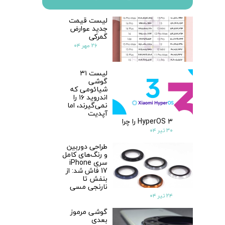
لیست قیمت
جدید عوارض
گمرکی
۲۶ مهر ۰۴
لیست ۳۱
گوشی
شیائومی که
اندروید ۱۶ را
نمی‌گیرند، اما
آپدیت
HyperOS 3 را چرا
۳۰ تیر ۰۴
طراحی دوربین
و رنگ‌های کامل
سری iPhone
17 فاش شد: از
بنفش تا
نارنجی مسی
۲۴ تیر ۰۴
گوشی مرموز
بعدی