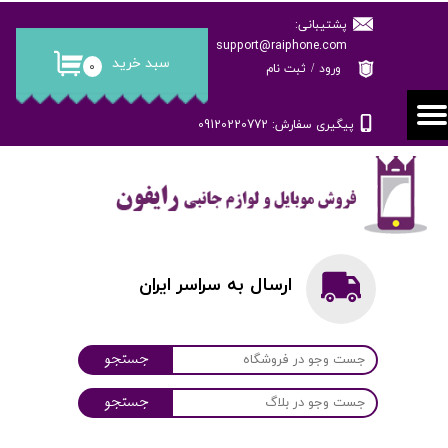
پشتیبانی:
حساب کاربری من
support@raiphone.com
سبد خرید
۰
ورود
/
ثبت نام
تغییر گذر واژه
پیگیری سفارش: 09120220772
سفارشات
خروج از حساب کاربری
ارسال به سراسر ایران
جستجو
جستجو