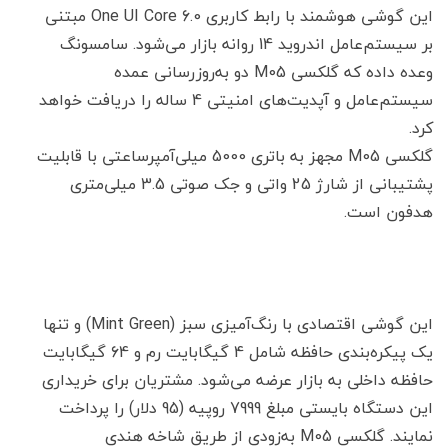
این گوشی هوشمند با رابط کاربری One UI Core 6.0 مبتنی
بر سیستم‌عامل اندروید 14 روانه بازار می‌شود. سامسونگ
وعده داده که گلکسی M05 دو به‌روزرسانی عمده
سیستم‌عامل و آپدیت‌های امنیتی 4 ساله را دریافت خواهد
کرد.
گلکسی M05 مجهز به باتری 5000 میلی‌آمپرساعتی با قابلیت
پشتیبانی از شارژ 25 واتی و جک صوتی 3.5 میلی‌متری
هدفون است.
این گوشی اقتصادی با رنگ‌آمیزی سبز (Mint Green) و تنها
یک پیکره‌بندی حافظه شامل 4 گیگابایت رم و 64 گیگابایت
حافظه داخلی به بازار عرضه می‌شود. مشتریان برای خریداری
این دستگاه بایستی مبلغ 7999 روپیه (95 دلار) را پرداخت
نمایند. گلکسی M05 به‌زودی از طریق شاخه هندی