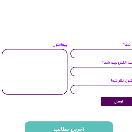
 شما*
پیغامتون
 الكترونيك شما*
وع نظر شما
ارسال
آخرین مطالب