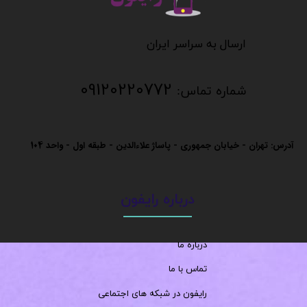
​​​​​​​
​​​​​​ارسال به سراسر ایران
09120220772
شماره تماس:
آدرس: تهران - خیابان جمهوری - پاساژ علاءالدین - طبقه اول - واحد
104
درباره رایفون
درباره ما
تماس با ما
رایفون در شبکه های اجتماعی