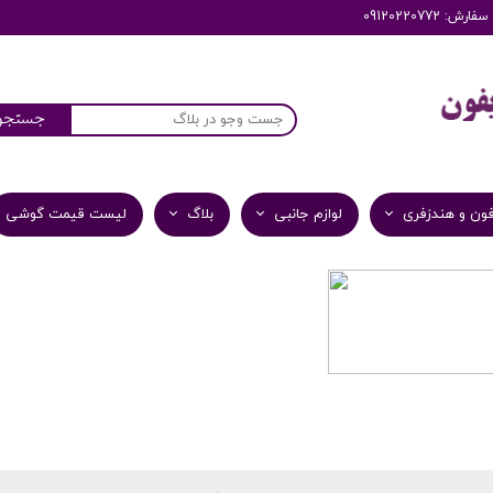
: 09120220772
جستجو
ون و هندزفری
لوازم جانبی
بلاگ
لیست قیمت گوشی