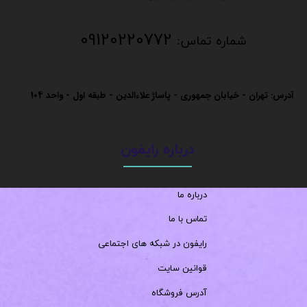
09120220772
شماره تماس:
آدرس: تهران - خیابان جمهوری - پاساژ علاءالدین - طبقه اول - واحد
104
درباره رایفون
درباره ما
تماس با ما
رایفون در شبکه های اجتماعی
قوانین سایت
آدرس فروشگاه