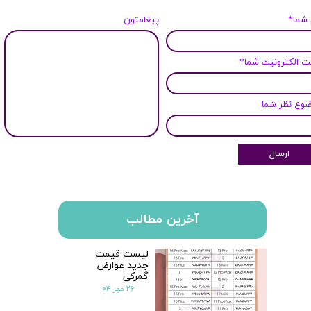
 شما*
پیغامتون
 الكترونيك شما*
وع نظر شما
ارسال
آخرین مطالب
لیست قیمت
جدید عوارض
گمرکی
۲۶ مهر ۰۴