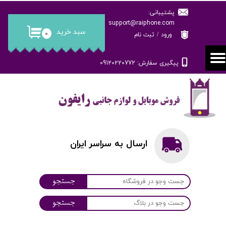
پشتیبانی:
حساب کاربری من
support@raiphone.com
سبد خرید
۰
ورود
/
ثبت نام
تغییر گذر واژه
پیگیری سفارش: 09120220772
سفارشات
خروج از حساب کاربری
ارسال به سراسر ایران
جستجو
جستجو