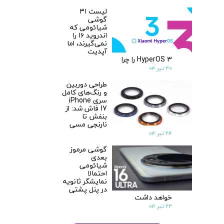
لیست ۳۱
گوشی
شیائومی که
اندروید ۱۶ را
نمی‌گیرند، اما
آپدیت
HyperOS 3 را چرا
۳۰ تیر ۰۴
طراحی دوربین
و رنگ‌های کامل
سری iPhone
17 فاش شد: از
بنفش تا
نارنجی مسی
۲۴ تیر ۰۴
★
★
گوشی مرموز
بعدی
شیائومی
احتمالا
نمایشگر ثانویه
در پنل پشتی
خواهد داشت
۲۳ تیر ۰۴