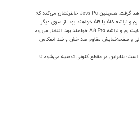
این نمایشگر کشیده‌تر درون بدنه‌ای باریک‌تر و البته شیک‌تر قرار خواهد گرفت. همچنین Jess Pu خاطرنشان می‌کند که
گوشی‌های آیفون 17 و آیفون 17 اسلیم احتمالا مجهز به 8 گیگابایت رم و تراشه‌ A18 یا A19 خواهند بود. از سوی دیگر
گوشی‌های آیفون 17 پرو و آیفون 17 پرو مکس احتمالا دارای 12 گیگابایت رم و تراشه A19 Pro خواهند بود. انتظار می‌رود
ده آیفون 17 مجهز به دوربین سلفی 24 مگاپیکسلی و صفحه‌نمایش مقاوم ضد خش و ضد انعکاس
 است؛ بنابراین در مقطع کنونی توصیه می‌شود تا