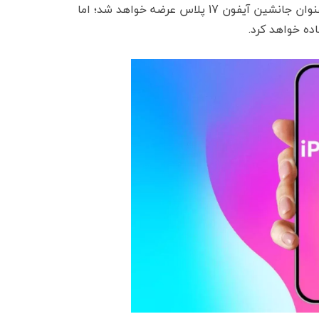
خود، اندازه حفره داینامیک آیلند را کاهش دهد. آیفون 17 اسلیم به‌عنوان جانشین آیفون 17 پلاس عرضه خواهد شد؛ اما
ده خواهد کرد.