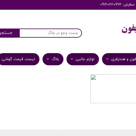
: 09120220772
جستجو
ون و هندزفری
لوازم جانبی
بلاگ
لیست قیمت گوشی