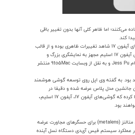
انیوم استفاده می‌کنند؛ اما ظاهر کلی آنها بدون تغییر باقی
دا کند.
با این‌حال اطلاعات اخیرا فاش شده نشان می‌دهند که یکی از مدل‌های آیفون 17 شاهد تغییرات ظاهری بوده و از قالب
طراحی باریکی بهره خواهد برد. بر این اساس به‌نظر می‌رسد که گوشی آیفون 17 اسلیم مجهز به نمایشگری بزرگ و
بدنه‌ای چشم‌نواز خواهد بود. این خبر توسط یک تحلیل‌گر مشهور با نام Jess Pu و به نقل از وبسایت 9to5Mac منتشر
 پذیرای عضو جدیدی خواهد بود. به گفته وی اپل روی توسعه گوشی هوشمند
جدید به‌عنوان جانشین مدل پلاس عرضه شده و دقیقا در
جایگاهی بالاتر از مدل پایه آیفون 17 قرار خواهد گرفت. Jess Pu ادعا کرده که گوشی‌های آیفون 17، آیفون 17 اسلیم،
پیشرفته‌ترین عضو خانواده یعنی آیفون 17 پرو مکس با فناوری جدید متالنز (metalens) برای حسگرهای مجاورت عرضه
 در عملکرد سیستم فیس آی‌دی دستگاه نسل آینده