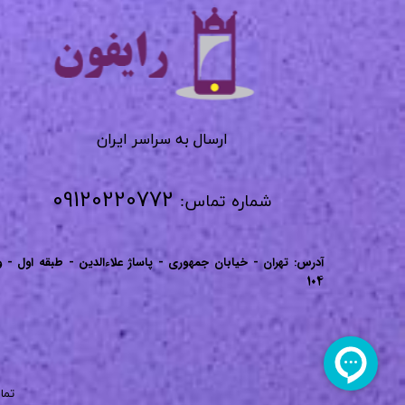
​​​​​​​
​​​​​​ارسال به سراسر ایران
09120220772
شماره تماس:
آدرس: تهران - خیابان جمهوری - پاساژ علاءالدین - طبقه اول - و
104
تما