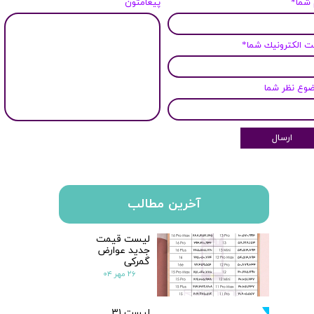
 شما*
پیغامتون
 الكترونيك شما*
وع نظر شما
ارسال
آخرین مطالب
لیست قیمت
جدید عوارض
گمرکی
۲۶ مهر ۰۴
لیست ۳۱