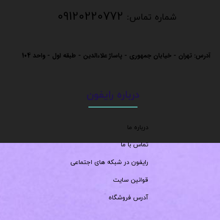
09120220772
شماره تماس:
آدرس: تهران - خیابان جمهوری - پاساژ علاءالدین - طبقه اول - واحد
104
درباره رایفون
درباره ما
تماس با ما
رایفون در شبکه های اجتماعی
قوانین سایت
آدرس فروشگاه