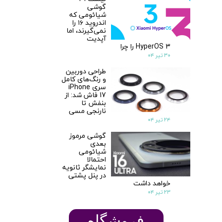
گوشی
شیائومی که
اندروید ۱۶ را
نمی‌گیرند، اما
★
★
آپدیت
HyperOS 3 را چرا
۳۰ تیر ۰۴
طراحی دوربین
و رنگ‌های کامل
سری iPhone
17 فاش شد: از
بنفش تا
نارنجی مسی
۲۴ تیر ۰۴
گوشی مرموز
بعدی
شیائومی
احتمالا
نمایشگر ثانویه
در پنل پشتی
خواهد داشت
۲۳ تیر ۰۴
​​​​فروشگاه