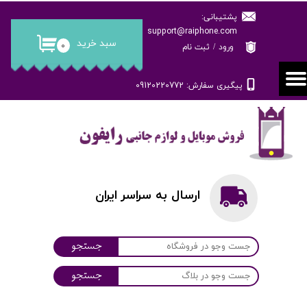
پشتیبانی:
حساب کاربری من
support@raiphone.com
سبد خرید
۰
ورود
/
ثبت نام
تغییر گذر واژه
پیگیری سفارش: 09120220772
سفارشات
خروج از حساب کاربری
ارسال به سراسر ایران
جستجو
جستجو