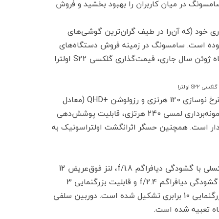
بال سری گلکسی نوت 8 رفت. این هندست اعتبار قلم S Pen سامسونگ در میان کاربران را بهبود بخشید و فروش
 گلکسی S22 اولترا با توجه به قیمت‌گذاری پایه 1199.99 دلاری خود (که آن‌را در طیف گران‌ترین گوشی‌های
ه نموده است. سامسونگ در زمینه فروش دستگاه‌های
پرچم‌دار خود بسیار موفق عمل کرده است. همچنین این شرکت در ماه ژوئن سال جاری، قیمت‌گذاری گلکسی S22 اولترا
این هندست به‌همراه یک نمایشگر 6.8 اینچی داینامیک آمولد 2X با نرخ نوسازی 120 هرتزی و رزولوشن +QHD (معادل
3088×1440 پیکسل) روانه بازار می‌شود. بعلاوه این نمایشگر از نرخ نمونه‌برداری لمسی 240 هرتزی، قابلیت پوشش‌دهی
DCI-P3 و حداکثر روشنایی 1750 نیتی برخوردار است. همچنین حسگر اثرانگشت اولتراسونیک به
پیکره‌بندی دوربین پشتی این اسمارت‌فون از ماژول اصلی 108 مگاپیکسلی با گشودگی دیافراگم f/1.8، لنز فوق‌عریض 12
مگاپیکسلی با گشودگی دیافراگم f/2.2، لنز تله‌فوتو 10 مگاپیکسلی با گشودگی دیافراگم f/2.4 و قابلیت بزرگنمایی 3
برابری و لنز پریسکوپی 10 مگاپیکسلی با گشودگی دیافراگم f/4.9 و بزرگنمایی 10 برابری تشکیل شده است. دوربین سلفی