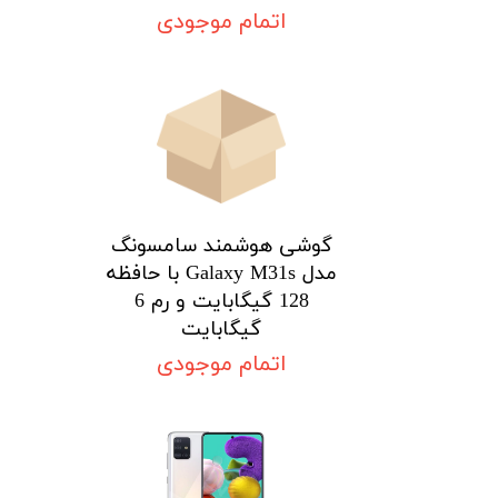
اتمام موجودی
★
★
★
★
★
گوشی هوشمند سامسونگ
مدل Galaxy M31s با حافظه
128 گیگابایت و رم 6
گیگابایت
اتمام موجودی