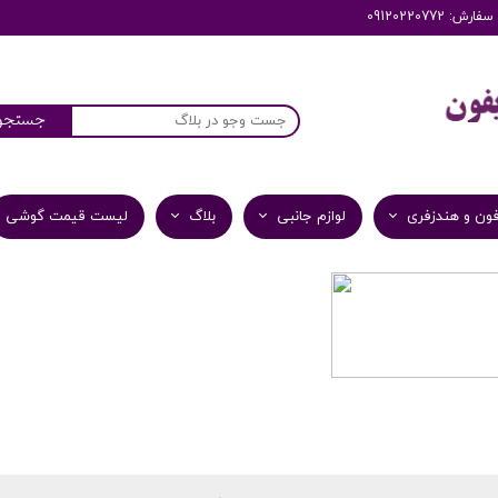
: 09120220772
جستجو
ون و هندزفری
لوازم جانبی
بلاگ
لیست قیمت گوشی