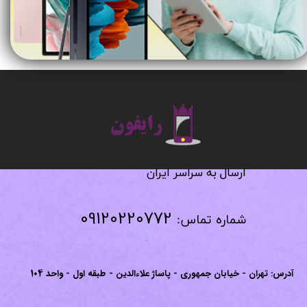
​​​​​​​
​​​​​​ارسال به سراسر ایران
09120220772
شماره تماس:
آدرس: تهران - خیابان جمهوری - پاساژ علاءالدین - طبقه اول - واحد
104