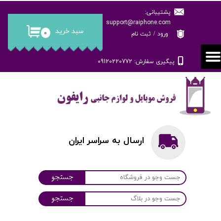
پشتیبانی:
حساب کاربری من
support@raiphone.com
سبد خرید
۰
ورود
/
ثبت نام
تغییر گذر واژه
پیگیری سفارش: 09120220772
سفارشات
خروج از حساب کاربری
ارسال به سراسر ایران
جستجو
جستجو